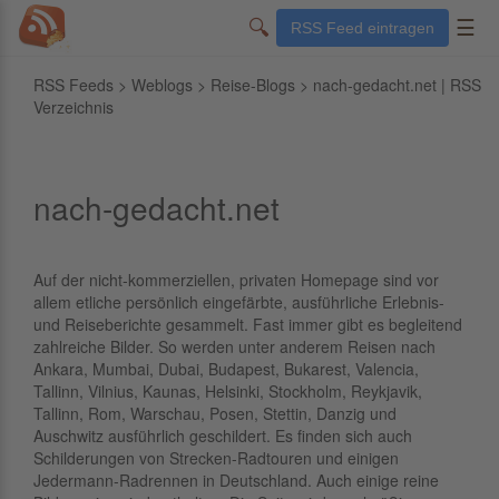
🔍
☰
RSS Feed eintragen
RSS Feeds
>
Weblogs
>
Reise-Blogs
> nach-gedacht.net | RSS
Verzeichnis
nach-gedacht.net
Auf der nicht-kommerziellen, privaten Homepage sind vor
allem etliche persönlich eingefärbte, ausführliche Erlebnis-
und Reiseberichte gesammelt. Fast immer gibt es begleitend
zahlreiche Bilder. So werden unter anderem Reisen nach
Ankara, Mumbai, Dubai, Budapest, Bukarest, Valencia,
Tallinn, Vilnius, Kaunas, Helsinki, Stockholm, Reykjavik,
Tallinn, Rom, Warschau, Posen, Stettin, Danzig und
Auschwitz ausführlich geschildert. Es finden sich auch
Schilderungen von Strecken-Radtouren und einigen
Jedermann-Radrennen in Deutschland. Auch einige reine