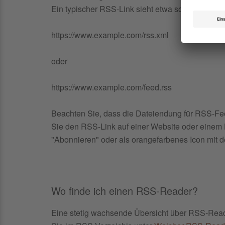
Ein typischer RSS-Link sieht etwa so aus:
https://www.example.com/rss.xml
oder
https://www.example.com/feed.rss
Beachten Sie, dass die Dateiendung für RSS-Feeds 
Sie den RSS-Link auf einer Website oder einem 
"Abonnieren" oder als orangefarbenes Icon mit d
Wo finde ich einen RSS-Reader?
Eine stetig wachsende Übersicht über RSS-Reade