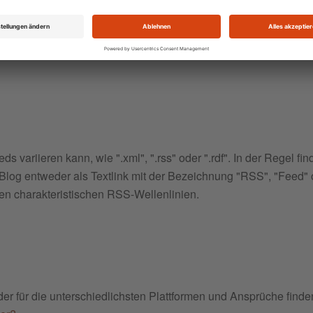
variieren kann, wie ".xml", ".rss" oder ".rdf". In der Regel fin
Blog entweder als Textlink mit der Bezeichnung "RSS", "Feed" 
en charakteristischen RSS-Wellenlinien.
r für die unterschiedlichsten Plattformen und Ansprüche finde