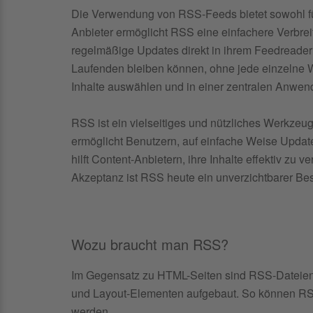
Die Verwendung von RSS-Feeds bietet sowohl für 
Anbieter ermöglicht RSS eine einfachere Verbreit
regelmäßige Updates direkt in ihrem Feedreader 
Laufenden bleiben können, ohne jede einzelne W
Inhalte auswählen und in einer zentralen Anwen
RSS ist ein vielseitiges und nützliches Werkzeu
ermöglicht Benutzern, auf einfache Weise Updat
hilft Content-Anbietern, ihre Inhalte effektiv zu 
Akzeptanz ist RSS heute ein unverzichtbarer Bes
Wozu braucht man RSS?
Im Gegensatz zu HTML-Seiten sind RSS-Dateien s
und Layout-Elementen aufgebaut. So können RSS
werden.