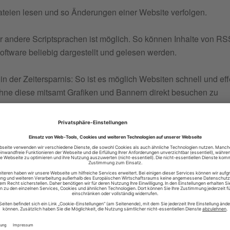
ien lesen und so Änderungen einer Website verfolgen.
 andere Scriptsprachen ist möglich. So können Inhalte von RS
oftware beliebig dargestellt und gelesen werden.
in der Zeitersparnis: So ist es möglich Websiten schnell und eff
ohne diese mitsamt Grafiken und Bannern direkt besuchen zu
d Downloadzeit.
ei des RSS-Feeds verweist. Diese URL wird in einen RSS-
eren und die neuesten Updates von der entsprechenden Websi