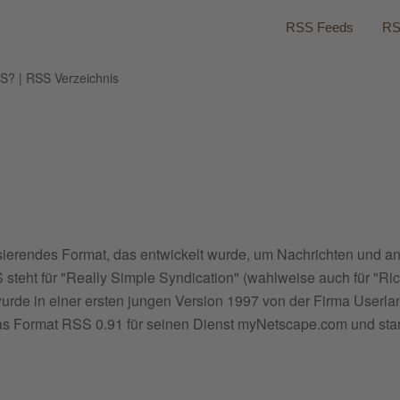
RSS Feeds
RS
S? | RSS Verzeichnis
sierendes Format, das entwickelt wurde, um Nachrichten und a
teht für "Really Simple Syndication" (wahlweise auch für "Ri
rde in einer ersten jungen Version 1997 von der Firma Userla
das Format RSS 0.91 für seinen Dienst myNetscape.com und star