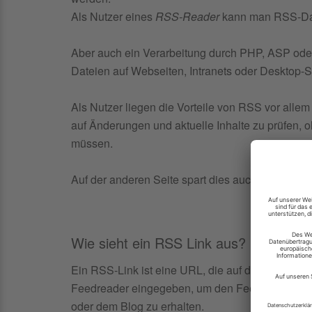
Als Nutzer eines
RSS-Reader
kann man RSS-Date
Aber auch ein Verarbeitung durch PHP, ASP oder
Dateien auf Webseiten, Intranets oder Desktop-S
Als Nutzer liegen die Vorteile von RSS vor allem 
auf Änderungen und aktuelle Inhalte zu prüfen, 
müssen.
Auf der anderen Seite spart dies auch Traffic un
Wie sieht ein RSS Link aus?
Ein RSS-Link ist eine URL, die auf die XML-Dat
Feedreader eingegeben, um den Feed zu abonni
oder dem Blog zu erhalten.