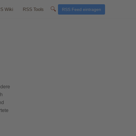
🔍
S Wiki
RSS Tools
RSS Feed eintragen
ndere
ch
nd
tete