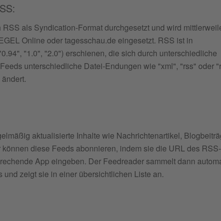
RSS:
h RSS als Syndication-Format durchgesetzt und wird mittlerweil
GEL Online oder tagesschau.de eingesetzt. RSS ist in
0.94", "1.0", "2.0") erschienen, die sich durch unterschiedliche
eeds unterschiedliche Datei-Endungen wie "xml", "rss" oder "r
 ändert.
lmäßig aktualisierte Inhalte wie Nachrichtenartikel, Blogbeitr
zer können diese Feeds abonnieren, indem sie die URL des RSS-
prechende App eingeben. Der Feedreader sammelt dann automa
nd zeigt sie in einer übersichtlichen Liste an.