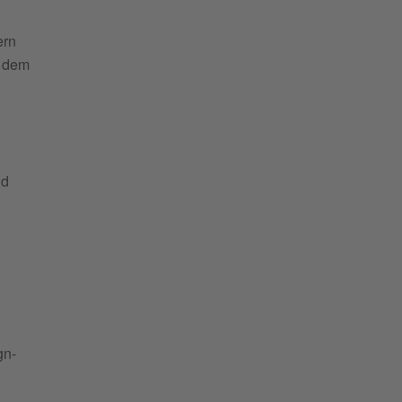
ern
f dem
nd
gn-