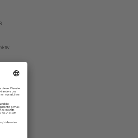
S-
ektiv
te