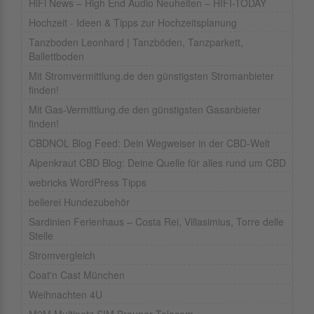
HiFi News – High End Audio Neuheiten – HIFI-TODAY
Hochzeit - Ideen & Tipps zur Hochzeitsplanung
Tanzboden Leonhard | Tanzböden, Tanzparkett,
Ballettboden
Mit Stromvermittlung.de den günstigsten Stromanbieter
finden!
Mit Gas-Vermittlung.de den günstigsten Gasanbieter
finden!
CBDNOL Blog Feed: Dein Wegweiser in der CBD-Welt
Alpenkraut CBD Blog: Deine Quelle für alles rund um CBD
webricks WordPress Tipps
bellerei Hundezubehör
Sardinien Ferienhaus – Costa Rei, Villasimius, Torre delle
Stelle
Stromvergleich
Coat'n Cast München
Weihnachten 4U