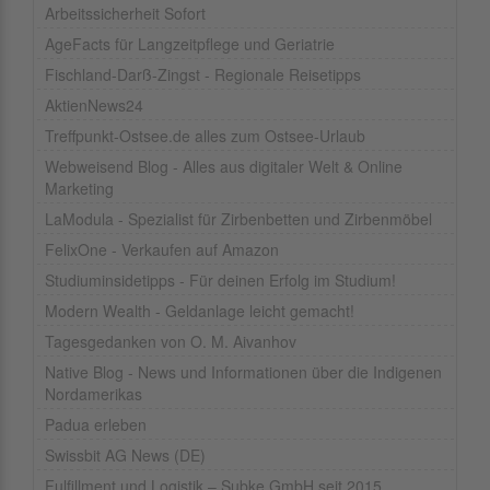
Arbeitssicherheit Sofort
AgeFacts für Langzeitpflege und Geriatrie
Fischland-Darß-Zingst - Regionale Reisetipps
AktienNews24
Treffpunkt-Ostsee.de alles zum Ostsee-Urlaub
Webweisend Blog - Alles aus digitaler Welt & Online
Marketing
LaModula - Spezialist für Zirbenbetten und Zirbenmöbel
FelixOne - Verkaufen auf Amazon
Studiuminsidetipps - Für deinen Erfolg im Studium!
Modern Wealth - Geldanlage leicht gemacht!
Tagesgedanken von O. M. Aivanhov
Native Blog - News und Informationen über die Indigenen
Nordamerikas
Padua erleben
Swissbit AG News (DE)
Fulfillment und Logistik – Subke GmbH seit 2015