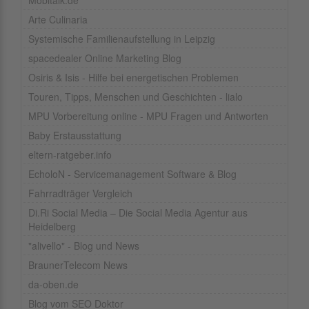
Mobitalk.de
Arte Culinaria
Systemische Familienaufstellung in Leipzig
spacedealer Online Marketing Blog
Osiris & Isis - Hilfe bei energetischen Problemen
Touren, Tipps, Menschen und Geschichten - lialo
MPU Vorbereitung online - MPU Fragen und Antworten
Baby Erstausstattung
eltern-ratgeber.info
EcholoN - Servicemanagement Software & Blog
Fahrradträger Vergleich
Di.Ri Social Media – Die Social Media Agentur aus
Heidelberg
"alivello" - Blog und News
BraunerTelecom News
da-oben.de
Blog vom SEO Doktor