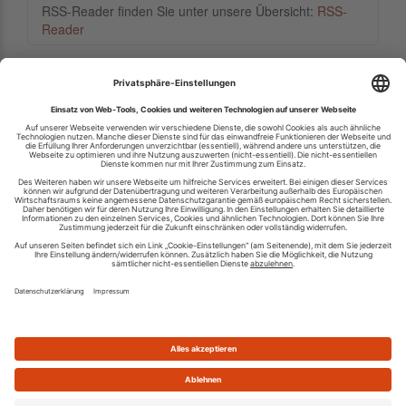
RSS-Reader finden Sie unter unsere Übersicht:
RSS-
Reader
Ihren RSS-Feed veröffentlichen
RSS-Verzeichnis.de © 2003-2026
Impressum
Kontakt
Datenschutzinformation
Cookie-Einstellungen
AGB und Nutzungsbedingungen
Top 100 RSS Feeds
RSS Feed erstellen
Was ist ein RSS Feed?
Die besten RSS Reader