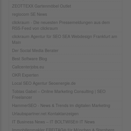
ZEOTTEXX Gartenmöbel Outlet
regiocom SE News
clickraum - Die neuesten Pressemeldungen aus dem
RSS-Feed von clickraum
clickraum Agentur für SEO SEA Webdesign Frankfurt am
Main
Der Social Media Berater
Best Software Blog
Callcenterjobs.eu
OKR Experten
Local SEO Agentur Seoenergie.de
Tobias Gabel – Online Marketing Consulting | SEO
Freelancer
HammerSEO - News & Trends im digitalen Marketing
Urlaubspartner.net Kontaktanzeigen
IT Business News – IT BOLTWISE® IT News
Immobilienmakler FREITAG® für München & Starnberg