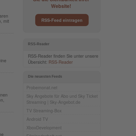
Website!
paren
RSS-Feed eintragen
, mit
RSS-Reader
RSS-Reader finden Sie unter unsere
eine
Übersicht:
RSS-Reader
Die neuesten Feeds
Probemonat.net
inen
Sky Angebote für Abo und Sky Ticket
en,
Streaming | Sky-Angebot.de
TV Streaming-Box
Android TV
XboxDevelopment
he
Filmlandschaft.net