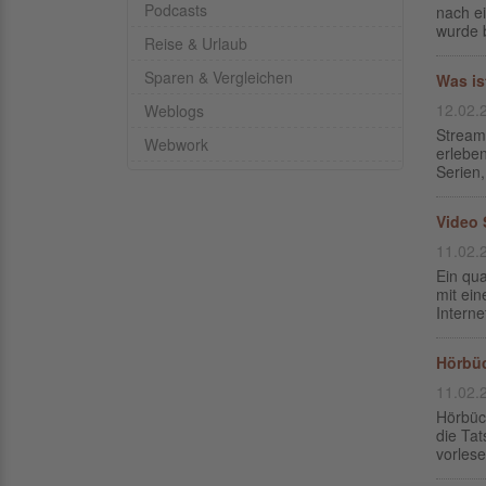
Podcasts
nach e
wurde b
Reise & Urlaub
Sparen & Vergleichen
Was is
12.02.
Weblogs
Streami
Webwork
erleben
Serien,
Video 
11.02.
Ein qua
mit ein
Interne
Hörbüc
11.02.
Hörbüch
die Tat
vorlese