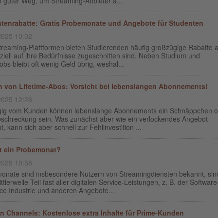
n guter Weg, um Streaming-Anbieter a...
tenrabatte: Gratis Probemonate und Angebote für Studenten
2025 10:02
Streaming-Plattformen bieten Studierenden häufig großzügige Rabatte a
ziell auf ihre Bedürfnisse zugeschnitten sind. Neben Studium und
bs bleibt oft wenig Geld übrig, weshal...
n von Lifetime-Abos: Vorsicht bei lebenslangen Abonnements!
2025 12:26
ig vom Kunden können lebenslange Abonnements ein Schnäppchen o
bschreckung sein. Was zunächst aber wie ein verlockendes Angebot
t, kann sich aber schnell zur Fehlinvestition ...
t ein Probemonat?
2025 10:58
onate sind insbesondere Nutzern von Streamingdiensten bekannt, sin
ttlerweile Teil fast aller digitalen Service-Leistungen, z. B. der Software
ce Industrie und anderen Angebote...
 Channels: Kostenlose extra Inhalte für Prime-Kunden