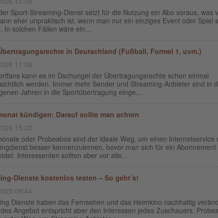
2026 15:59
der Sport-Streaming-Dienst setzt für die Nutzung ein Abo voraus, was 
ann eher unpraktisch ist, wenn man nur ein einziges Event oder Spiel
 In solchen Fällen wäre ein...
Übertragungsrechte in Deutschland (Fußball, Formel 1, uvm.)
2026 11:09
ortfans kann es im Dschungel der Übertragungsrechte schon einmal
sichtlich werden. Immer mehr Sender und Streaming-Anbieter sind in 
genen Jahren in die Sportübertragung einge...
onat kündigen: Darauf sollte man achten
2026 15:23
onate oder Probeabos sind der ideale Weg, um einen Internetservice 
ingdienst besser kennenzulernen, bevor man sich für ein Abonnement
idet. Interessenten sollten aber vor alle...
ing-Dienste kostenlos testen – So geht’s!
2025 09:44
ing Dienste haben das Fernsehen und das Heimkino nachhaltig veränd
jedes Angebot entspricht aber den Interessen jedes Zuschauers. Probe