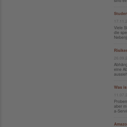
sind ei
Studen
17.11.
Viele 
die spe
Nebenjo
Risike
26.09.
Abhäng
eine A
aussieh
Was is
11.07.
Probem
aber mi
a-Servi
Amazon