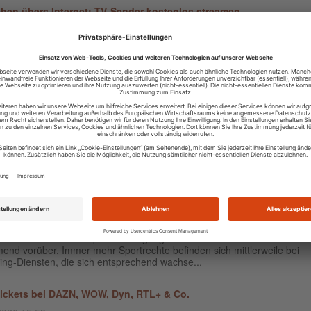
hen übers Internet: TV-Sender kostenlos streamen
2026 15:07
ten, in denen man für das Fernsehen einen Kabel- oder Satellitenansc
te, gehören schon länger der Vergangenheit an. Heute lassen sich viel
ganz einfach über das Interne...
h ist der Streaming Datenverbrauch bei Netflix, Spotify, Amazon 
 und Co
2026 09:55
um vom mobilen Streaming von Video und Musik ist mittlerweile Realit
erdings seinen Preis: Dein Datenvolumen. Wie viel einzelne Anbieter
chen, erfährst du hier. Eine der g...
Streaming-Dienste – Die 8 wichtigsten Anbieter im Überblick
2026 10:27
iten der klassischen Sportübertragungen im linearen Fernsehen schein
end vorüber. Immer mehr Sportrechte befinden sich mittlerweile bei
ing-Diensten, die sich entsprechend wachse...
ickets bei DAZN, WOW, Dyn, RTL+ & Co.