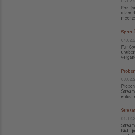
06.02.
Fast je
allem d
möchte.
Sport 
04.02.
Für Sp
unüber
vergan
Probem
03.02.
Probem
Stream
entsche
Stream
01.12.
Stream
Nicht 