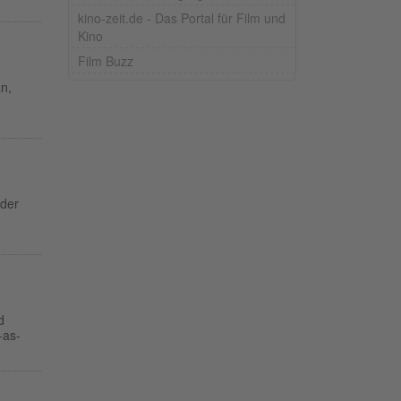
kino-zeit.de - Das Portal für Film und
Kino
Film Buzz
n,
der
d
-as-