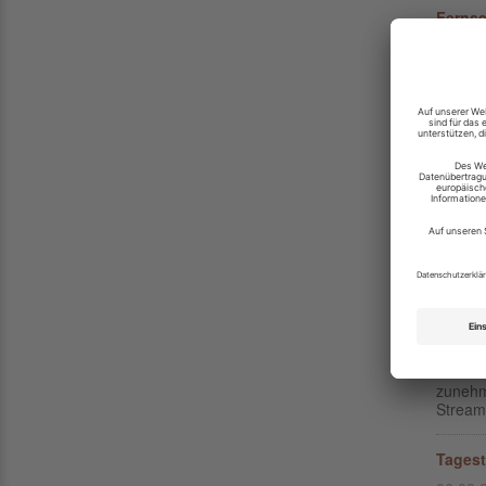
Fernse
10.02.
Die Zei
benötig
Sender 
So hoc
Video
10.02.
Der Tra
hat all
verbrau
Sport 
09.02.
Die Ze
zunehm
Stream
Tagest