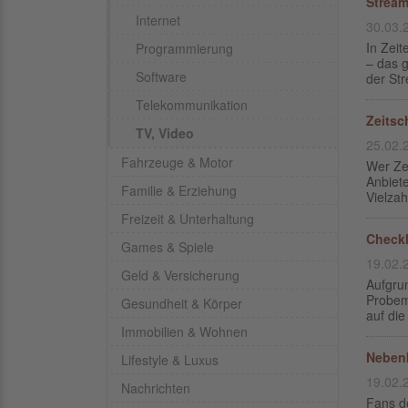
Stream
Internet
30.03.
In Zei
Programmierung
– das g
Software
der Str
Telekommunikation
Zeitsc
TV, Video
25.02.
Fahrzeuge & Motor
Wer Zei
Anbiete
Familie & Erziehung
Vielzah
Freizeit & Unterhaltung
Checkl
Games & Spiele
19.02.
Geld & Versicherung
Aufgrun
Probem
Gesundheit & Körper
auf die
Immobilien & Wohnen
Nebenk
Lifestyle & Luxus
19.02.
Nachrichten
Fans de