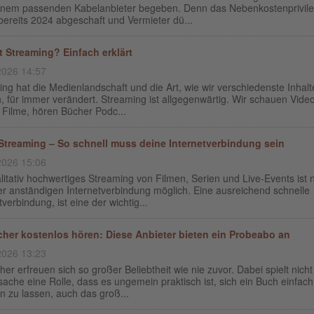
inem passenden Kabelanbieter begeben. Denn das Nebenkostenprivil
ereits 2024 abgeschaft und Vermieter dü...
t Streaming? Einfach erklärt
2026 14:57
ng hat die Medienlandschaft und die Art, wie wir verschiedenste Inhalt
, für immer verändert. Streaming ist allgegenwärtig. Wir schauen Video
 Filme, hören Bücher Podc...
Streaming – So schnell muss deine Internetverbindung sein
2026 15:06
litativ hochwertiges Streaming von Filmen, Serien und Live-Events ist 
er anständigen Internetverbindung möglich. Eine ausreichend schnelle
tverbindung, ist eine der wichtig...
her kostenlos hören: Diese Anbieter bieten ein Probeabo an
2026 13:23
er erfreuen sich so großer Beliebtheit wie nie zuvor. Dabei spielt nicht
sache eine Rolle, dass es ungemein praktisch ist, sich ein Buch einfach
n zu lassen, auch das groß...