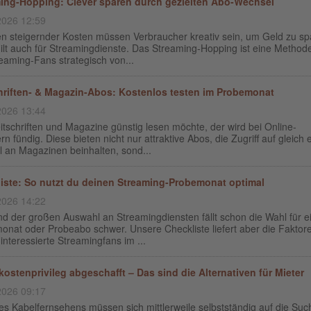
ing-Hopping: Clever sparen durch gezielten Abo-Wechsel
2026 12:59
ten steigernder Kosten müssen Verbraucher kreativ sein, um Geld zu s
ilt auch für Streamingdienste. Das Streaming-Hopping ist eine Methode
eaming-Fans strategisch von...
hriften- & Magazin-Abos: Kostenlos testen im Probemonat
2026 13:44
tschriften und Magazine günstig lesen möchte, der wird bei Online-
rn fündig. Diese bieten nicht nur attraktive Abos, die Zugriff auf gleich 
l an Magazinen beinhalten, sond...
iste: So nutzt du deinen Streaming-Probemonat optimal
2026 14:22
d der großen Auswahl an Streamingdiensten fällt schon die Wahl für e
onat oder Probeabo schwer. Unsere Checkliste liefert aber die Faktor
 interessierte Streamingfans im ...
ostenprivileg abgeschafft – Das sind die Alternativen für Mieter
2026 09:17
s Kabelfernsehens müssen sich mittlerweile selbstständig auf die Suc