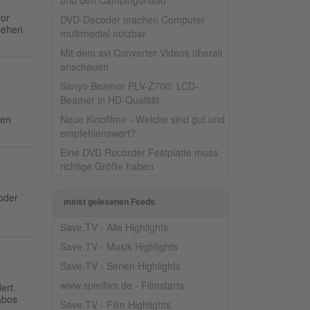
vor
DVD-Decoder machen Computer
 sehen
multimedial nutzbar
Mit dem avi Converter Videos überall
anschauen
Sanyo Beamer PLV-Z700: LCD-
Beamer in HD-Qualität
Neue Kinofilme - Welche sind gut und
den
empfehlenswert?
Eine DVD Recorder Festplatte muss
richtige Größe haben
oder
meist gelesenen Feeds
Save.TV - Alle Highlights
Save.TV - Musik Highlights
Save.TV - Serien Highlights
www.spielfilm.de - Filmstarts
ert.
abos
Save.TV - Film Highlights