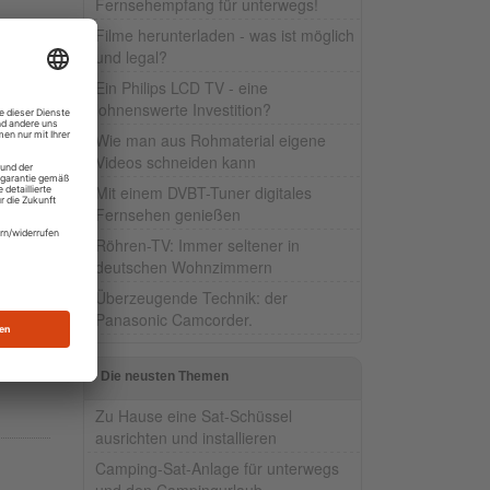
Fernsehempfang für unterwegs!
Filme herunterladen - was ist möglich
und legal?
hluss
Ein Philips LCD TV - eine
e
lohnenswerte Investition?
Wie man aus Rohmaterial eigene
Prime
Videos schneiden kann
Mit einem DVBT-Tuner digitales
Fernsehen genießen
ät. Es
Röhren-TV: Immer seltener in
deutschen Wohnzimmern
Überzeugende Technik: der
Panasonic Camcorder.
en
Die neusten Themen
Zu Hause eine Sat-Schüssel
ausrichten und installieren
Camping-Sat-Anlage für unterwegs
und den Campingurlaub