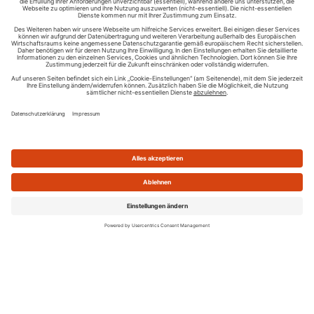
Ihren RSS-Feed veröffentlichen
RSS-Verzeichnis.de © 2003-2026
Impressum
Kontakt
Datenschutzinformation
Cookie-Einstellungen
AGB und Nutzungsbedingungen
Top 100 RSS Feeds
RSS Feed erstellen
Was ist ein RSS Feed?
Die besten RSS Reader
Neusten Feeds:
100
|
101-200
|
200-300