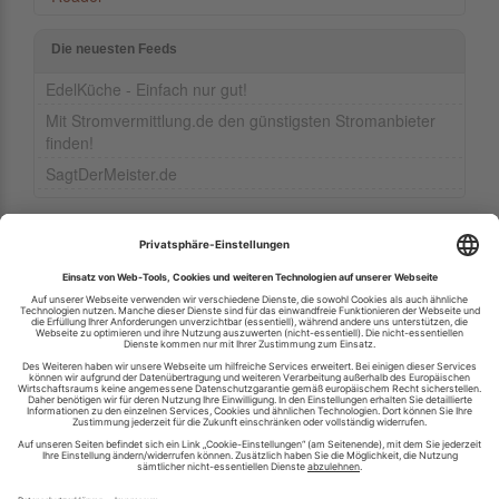
Die neuesten Feeds
EdelKüche - Einfach nur gut!
Mit Stromvermittlung.de den günstigsten Stromanbieter
finden!
SagtDerMeister.de
Ihren RSS-Feed veröffentlichen
RSS-Verzeichnis.de © 2003-2026
Impressum
Kontakt
Datenschutzinformation
Cookie-Einstellungen