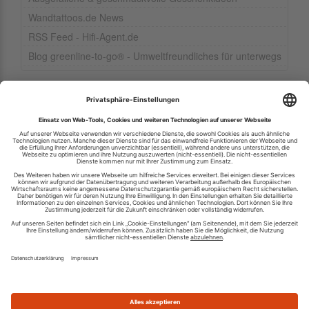
Wandtattoos.de News
RSS Feed - Hifi-Agent.de
Blog greenline-to-go® - Umweltfreundliches für unterwegs
Ihren RSS-Feed veröffentlichen
RSS-Verzeichnis.de © 2003-2026
Impressum
Kontakt
Datenschutzinformation
Cookie-Einstellungen
AGB und Nutzungsbedingungen
Top 100 RSS Feeds
RSS Feed erstellen