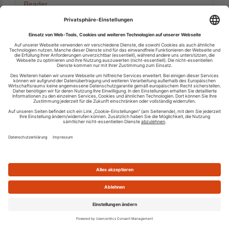
Reader
Die neuesten Feeds
Autoankauf Klagenfurt | Auto verkaufen mit Clevercarsale
GmbH
YACHT: Europas größtes Magazin rund ums Segeln
Feser-Graf Gruppe - Angebote
Coat'n Cast München
Auto und Technik Blog der S.K. Handels GmbH
Autolack und Motorradlack Stardustcolors
Bild.de Auto
Die Top-Feeds
ADAC Autotest
Mercedes Fans News
ZLV: Aktuelles