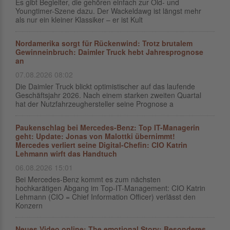
Es gibt Begleiter, die gehören einfach zur Old- und
Youngtimer-Szene dazu. Der Wackeldawg ist längst mehr
als nur ein kleiner Klassiker – er ist Kult
Nordamerika sorgt für Rückenwind: Trotz brutalem
Gewinneinbruch: Daimler Truck hebt Jahresprognose
an
07.08.2026 08:02
Die Daimler Truck blickt optimistischer auf das laufende
Geschäftsjahr 2026. Nach einem starken zweiten Quartal
hat der Nutzfahrzeughersteller seine Prognose a
Paukenschlag bei Mercedes-Benz: Top IT-Managerin
geht: Update: Jonas von Malottki übernimmt!
Mercedes verliert seine Digital-Chefin: CIO Katrin
Lehmann wirft das Handtuch
06.08.2026 15:01
Bei Mercedes-Benz kommt es zum nächsten
hochkarätigen Abgang im Top-IT-Management: CIO Katrin
Lehmann (CIO = Chief Information Officer) verlässt den
Konzern
Neues Video online: The emotional Story: Besonderes