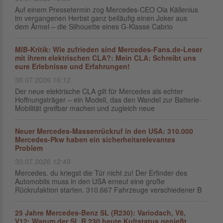
Auf einem Pressetermin zog Mercedes-CEO Ola Källenius
im vergangenen Herbst ganz beiläufig einen Joker aus
dem Ärmel – die Silhouette eines G-Klasse Cabrio
MIB-Kritik: Wie zufrieden sind Mercedes-Fans.de-Leser
mit ihrem elektrischen CLA?: Mein CLA: Schreibt uns
eure Erlebnisse und Erfahrungen!
30.07.2026 16:12
Der neue elektrische CLA gilt für Mercedes als echter
Hoffnungsträger – ein Modell, das den Wandel zur Batterie-
Mobilität greifbar machen und zugleich neue
Neuer Mercedes-Massenrückruf in den USA: 310.000
Mercedes-Pkw haben ein sicherheitsrelevantes
Problem
30.07.2026 12:49
Mercedes. du kriegst die Tür nicht zu! Der Erfinder des
Automobils muss in den USA erneut eine große
Rückrufaktion starten. 310.667 Fahrzeuge verschiedener B
25 Jahre Mercedes-Benz SL (R230): Variodach, V8,
V12: Warum der SL R 230 heute Kultstatus genießt