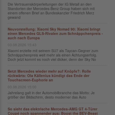
Die Vertrauenskörperleitungen der IG Metall an den
Standorten der Mercedes-Benz Group haben sich mit
einem offenen Brief an Bundeskanzler Friedrich Merz
gewand
Neuvorstellung: Xiaomi Sky Nomad 90: Xiaomi bringt
einen Mercedes GLS-Rivalen zum Schnäppchenpreis -
auch nach Europa
03.08.2026 15:43
Xiaomi erzielte mit seinem SU7 als Taycan-Gegner zum
Schnäppchenpreis weit mehr als einen Achtungserfolg.
Doch jetzt kommt es noch viel dicker, denn der Sky No
Setzt Mercedes wieder mehr auf Knöpfe?: Rolle
rückwärts: Ola Källenius kündigt das Ende der
Touchscreen-Euphorie an
03.08.2026 15:00
Jahrelang galt in der Automobilbranche das Motto: Je
größer der Bildschirm, desto moderner das Auto
So sieht das elektrische Mercedes‑AMG GT 4‑Türer
Coupé noch spannender aus: Boost the BEV-Beast