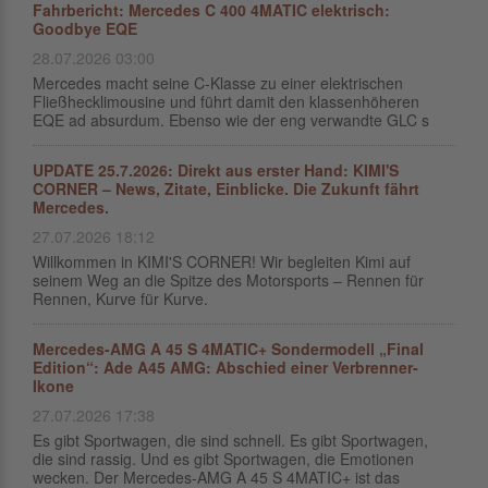
Fahrbericht: Mercedes C 400 4MATIC elektrisch:
Goodbye EQE
28.07.2026 03:00
Mercedes macht seine C-Klasse zu einer elektrischen
Fließhecklimousine und führt damit den klassenhöheren
EQE ad absurdum. Ebenso wie der eng verwandte GLC s
UPDATE 25.7.2026: Direkt aus erster Hand: KIMI'S
CORNER – News, Zitate, Einblicke. Die Zukunft fährt
Mercedes.
27.07.2026 18:12
Willkommen in KIMI'S CORNER! Wir begleiten Kimi auf
seinem Weg an die Spitze des Motorsports – Rennen für
Rennen, Kurve für Kurve.
Mercedes-AMG A 45 S 4MATIC+ Sondermodell „Final
Edition“: Ade A45 AMG: Abschied einer Verbrenner-
Ikone
27.07.2026 17:38
Es gibt Sportwagen, die sind schnell. Es gibt Sportwagen,
die sind rassig. Und es gibt Sportwagen, die Emotionen
wecken. Der Mercedes-AMG A 45 S 4MATIC+ ist das