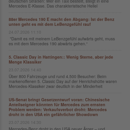
deutschen Straßen: Wer ein Taxi bestellt, steigt in eine
Mercedes E-Klasse. Das charakteristische Hellel
88er Mercedes 190 E macht den Abgang: Ist der Benz
unten geht es mit dem LeBenzgefühl rauf
24.07.2026 11:10
"Damit es mit meinem LeBenzgefühl aufwärts geht, muss
es mit dem Mercedes 190 abwärts gehen.“
5. Classic Day in Hattingen:: Wenig Sterne, aber jede
Menge Klassiker
23.07.2026 14:40
Über 800 Fahrzeuge und rund 4.500 Besucher: Beim
markenoffenen 5. Classic Day auf der Henrichshütte waren
Mercedes-Klassiker zwar deutlich in der Minderheit
US-Senat bringt Gesetzentwurf voran: Chinesische
Anteilseigner könnten für Mercedes zum ernsten
Problem werden: Verkaufsverbot droht: Mercedes
droht in den USA ein gefährlicher Showdown
23.07.2026 14:30
Mercedes-Benz droht in den USA neuer Ärger – und