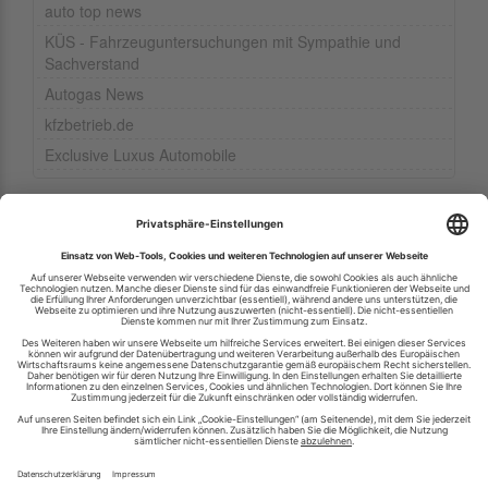
auto top news
KÜS - Fahrzeuguntersuchungen mit Sympathie und
Sachverstand
Autogas News
kfzbetrieb.de
Exclusive Luxus Automobile
Ihren RSS-Feed veröffentlichen
RSS-Verzeichnis.de © 2003-2026
Impressum
Kontakt
Datenschutzinformation
Cookie-Einstellungen