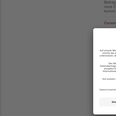
Beitrag
neue C
kommt e
Corvet
05.02.
Beitra
neue M
Corvett
Corvet
14.11.
Beitra
gester
die hei
Corvet
06.05.
Beitrag
Sondera
Corvet