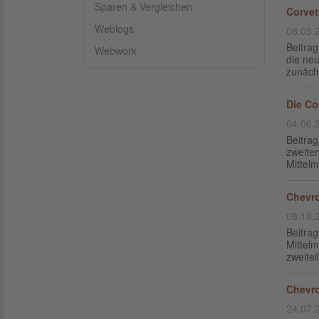
Sparen & Vergleichen
Corvet
Weblogs
08.05.
Beitra
Webwork
die neu
zunächs
Die Co
04.06.
Beitrag
zweite
Mittelm
Chevro
08.10.
Beitra
Mittelm
zweitei
Chevro
24.07.