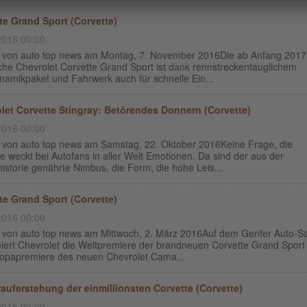
te Grand Sport (Corvette)
2016 00:00
g von auto top news am Montag, 7. November 2016Die ab Anfang 2017
iche Chevrolet Corvette Grand Sport ist dank rennstreckentauglichem
namikpaket und Fahrwerk auch für schnelle Ein...
let Corvette Stingray: Betörendes Donnern (Corvette)
2016 00:00
g von auto top news am Samstag, 22. Oktober 2016Keine Frage, die
e weckt bei Autofans in aller Welt Emotionen. Da sind der aus der
istorie genährte Nimbus, die Form, die hohe Leis...
te Grand Sport (Corvette)
2016 00:00
g von auto top news am Mittwoch, 2. März 2016Auf dem Genfer Auto-S
eiert Chevrolet die Weltpremiere der brandneuen Corvette Grand Sport
ropapremiere des neuen Chevrolet Cama...
auferstehung der einmillionsten Corvette (Corvette)
2015 00:00