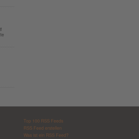
f
te
Top 100 RSS Feeds
RSS Feed erstellen
Was ist ein RSS Feed?