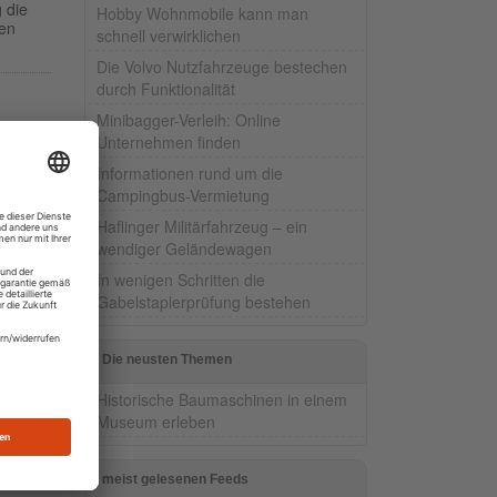
 die
Hobby Wohnmobile kann man
gen
schnell verwirklichen
Die Volvo Nutzfahrzeuge bestechen
durch Funktionalität
Minibagger-Verleih: Online
Unternehmen finden
 die
r
Informationen rund um die
Campingbus-Vermietung
Haflinger Militärfahrzeug – ein
wendiger Geländewagen
In wenigen Schritten die
Gabelstaplerprüfung bestehen
ne:
Die neusten Themen
Historische Baumaschinen in einem
Museum erleben
meist gelesenen Feeds