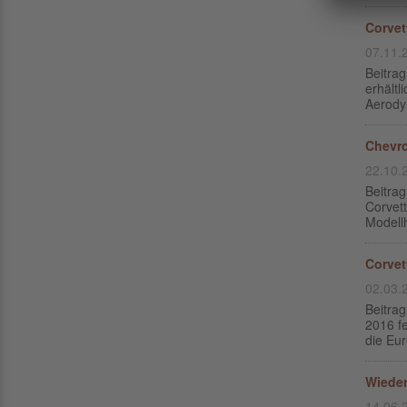
Corvet
07.11.
Beitra
erhältl
Aerody
Chevro
22.10.
Beitra
Corvett
Modellh
Corvet
02.03.
Beitra
2016 f
die Eu
Wieder
14.06.