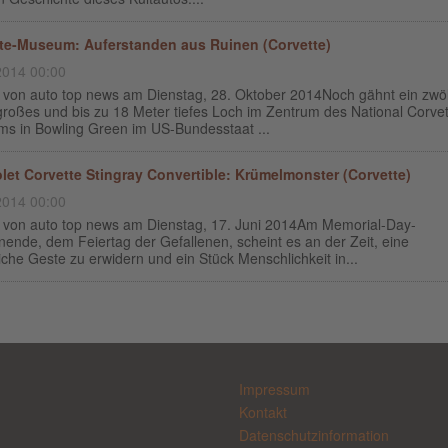
te-Museum: Auferstanden aus Ruinen (Corvette)
2014 00:00
g von auto top news am Dienstag, 28. Oktober 2014Noch gähnt ein zwöl
großes und bis zu 18 Meter tiefes Loch im Zentrum des National Corvet
s in Bowling Green im US-Bundesstaat ...
let Corvette Stingray Convertible: Krümelmonster (Corvette)
2014 00:00
g von auto top news am Dienstag, 17. Juni 2014Am Memorial-Day-
ende, dem Feiertag der Gefallenen, scheint es an der Zeit, eine
iche Geste zu erwidern und ein Stück Menschlichkeit in...
Impressum
Kontakt
Datenschutzinformation