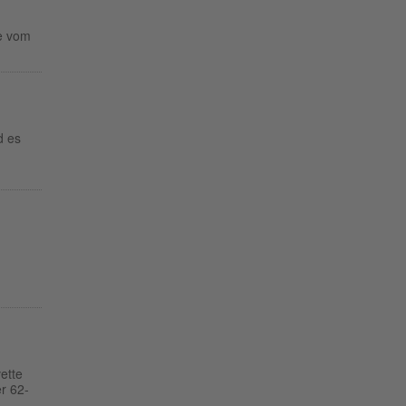
te vom
d es
ette
er 62-