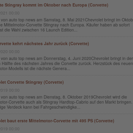
te Stingray kommt im Oktober nach Europa (Corvette)
2021 00:00
g von auto top news am Samstag, 8. Mai 2021Chevrolet bringt im Oktob
e Mittelmotor-Corvette Stingray nach Europa. Käufer haben ab sofort
t die Wahl zwischen 16 Launch Edition...
rvette kehrt nächstes Jahr zurück (Corvette)
2020 00:00
 von auto top news am Donnerstag, 4. Juni 2020Chevrolet bringt in der
n Hälfte des nächsten Jahres die Corvette zurück. Herzstück des neuen
otor-Modells ist die nächste Genera...
let Corvette Stingray (Corvette)
2019 00:00
g von auto top news am Dienstag, 8. Oktober 2019Chevrolet wird die
otor-Corvette auch als Stingray Hardtop-Cabrio auf den Markt bringen
lige Verdeck kann bei Fahrgeschwindigke...
let baut erste Mittelmotor-Corvette mit 495 PS (Corvette)
2019 00:00