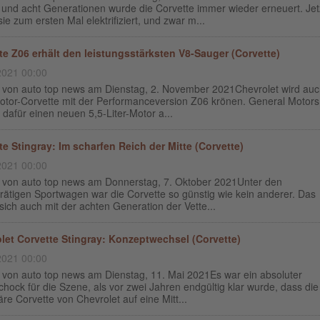
 und acht Generationen wurde die Corvette immer wieder erneuert. Jet
ie zum ersten Mal elektrifiziert, und zwar m...
te Z06 erhält den leistungsstärksten V8-Sauger (Corvette)
2021 00:00
g von auto top news am Dienstag, 2. November 2021Chevrolet wird auc
motor-Corvette mit der Performanceversion Z06 krönen. General Motors
 dafür einen neuen 5,5-Liter-Motor a...
te Stingray: Im scharfen Reich der Mitte (Corvette)
2021 00:00
g von auto top news am Donnerstag, 7. Oktober 2021Unter den
rätigen Sportwagen war die Corvette so günstig wie kein anderer. Das
sich auch mit der achten Generation der Vette...
let Corvette Stingray: Konzeptwechsel (Corvette)
2021 00:00
g von auto top news am Dienstag, 11. Mai 2021Es war ein absoluter
chock für die Szene, als vor zwei Jahren endgültig klar wurde, dass die
re Corvette von Chevrolet auf eine Mitt...