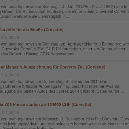
 von auto top news am Sonntag, 14. Juni 2015Am 2. Juli 1992 rollte in
g Green, US-Bundesstaat Kentucky, die einmillionste Chevrolet Corvet
anach wanderte sie unverzüglich in...
orvette für die Straße (Corvette)
2015 00:00
g von auto top news am Dienstag, 28. April 2015Nur 500 Exemplare wir
 Chevrolet Corvette Z06 C7.R Edition geben, einer straßentauglichen
n des Corvette Racing C7.R-Rennwagens. ...
ar Magazin Auszeichnung für Corvette Z06 (Corvette)
2014 00:00
g von auto top news am Donnerstag, 4. Dezember 2014Das
gsführende britische Automagazin Top Gear hat in seiner Awards-
ausgabe die besten Autos des Jahres 2014 gekrönt. Dabei wurde ...
te Z06 Preise starten ab 124900 CHF (Corvette)
2014 00:00
g von auto top news am Mittwoch, 3. Dezember 2014Die Chevrolet Corv
 das leistungsstärkste und technologisch hochentwickeltste Modell in d
n Geschichte dieses Kultautos....