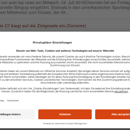
 von auto top news am Mittwoch, 24. Juli 2019Chevrolet hat am Freitag
orvette Stingray eingeführt. Erstmals in dem amerikanischen Sportwa
in Mittelmotor zum Einsatz, der 49...
te C7 biegt auf die Zielgerade ein (Corvette)
2019 00:00
g von auto top news am Dienstag, 5. Februar 2019Bevor in diesem Jahr
odellgeneration auf den Markt kommt, biegen die Coupé-Versionen de
e Grand Sport und Z06 als limitierte ...
te ZR1: Manche mögen`s heisser (Corvette)
2017 00:00
g von auto top news am Dienstag, 14. November 2017In Dubai rollte sie
n zur Weltpremiere bei sommerlichen Temperaturen auf die Messebüh
ßeste Chevrolet Corvette ZR1, die es je ...
te Carbon 65 Edition: Meilenstein der Modellhistorie (Corvette)
2017 00:00
 von auto top news am Samstag, 6. Mai 2017Mit der limitierten
uflage Carbon 65 Edition feiert Chevrolet das 65. Modelljubiläum der
te, einem der berühmtesten und legendärsten Na...