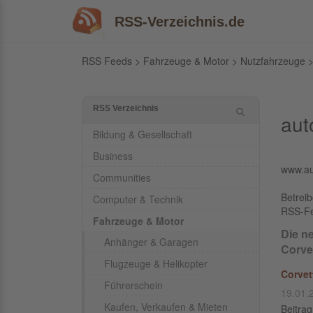
RSS-Verzeichnis.de
RSS Feeds
>
Fahrzeuge & Motor
>
Nutzfahrzeuge
>
RSS Verzeichnis
aut
Bildung & Gesellschaft
Business
www.au
Communities
Betrei
Computer & Technik
RSS-F
Fahrzeuge & Motor
Die n
Anhänger & Garagen
Corve
Flugzeuge & Helikopter
Corvet
Führerschein
19.01.
Kaufen, Verkaufen & Mieten
Beitra