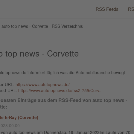
RSS Feeds
RS
 auto top news - Corvette | RSS Verzeichnis
o top news - Corvette
totopnews.de informiert täglich was die Automobilbranche bewegt
ber-URL:
https://www.autotopnews.de/
eed-URL:
https://www.autotopnews.de/rss2-755/Corv..
euesten Einträge aus dem RSS-Feed von auto top news -
tte:
te E-Ray (Corvette)
2023 00:00
g von auto top news am Donnerstag, 19. Januar 2023Im Laufe von 70