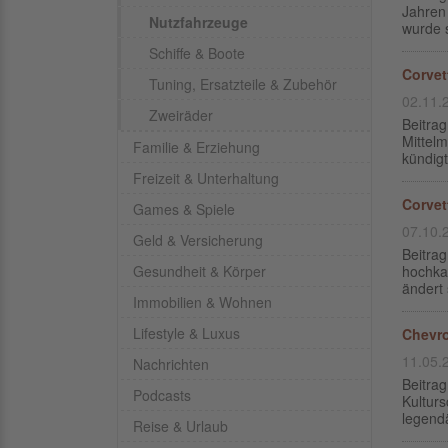
Jahren
Nutzfahrzeuge
wurde s
Schiffe & Boote
Corvet
Tuning, Ersatzteile & Zubehör
02.11.
Zweiräder
Beitra
Mittel
Familie & Erziehung
kündigt
Freizeit & Unterhaltung
Corvet
Games & Spiele
07.10.
Geld & Versicherung
Beitra
Gesundheit & Körper
hochka
ändert 
Immobilien & Wohnen
Lifestyle & Luxus
Chevro
11.05.
Nachrichten
Beitra
Podcasts
Kulturs
legendä
Reise & Urlaub