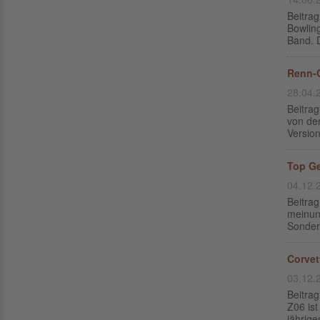
Beitrag
Bowlin
Band. D
Renn-C
28.04.
Beitra
von der
Versio
Top Ge
04.12.
Beitra
meinun
Sonder
Corvet
03.12.
Beitra
Z06 ist
jährige