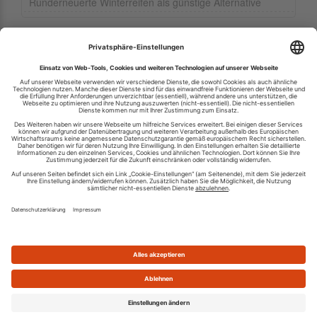
Runderneuerte Winterreifen als günstige Alternative
Ihren RSS-Feed veröffentlichen
RSS-Verzeichnis.de © 2003-2026
Impressum
Kontakt
Datenschutzinformation
Cookie-Einstellungen
AGB und Nutzungsbedingungen
Top 100 RSS Feeds
RSS Feed erstellen
Was ist ein RSS Feed?
Die besten RSS Reader
Neusten Feeds:
100
|
101-200
|
200-300