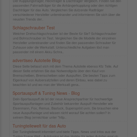
Der Kupplungsträger, Heckträger & Dachträger Vergleich. Finden Sie den
passenden Fahrradträger für die Anhängerkupplung oder den richtigen
Dachträger für das Auto. Vergleichen Sie dutzende Radträger
verschiedener Hersteller untereinander und informieren Sie sich über die
neusten Trends der..
Schlagschrauber Test
Welcher Drehschlagschrauber ist der Beste für Sie? Schlagschrauber
und Bohrschrauber im Test. Vergleichen Sie die Modelle der einzelnen
Hersteller untereinander und finden Sie den passenden Schrauber für
Zuhause oder die Werkstatt. Unterschiedliche Aufgaben löst man
passender mit einem Akku Schra..
advertiseo Autoteile Blog
Diese Seite befasst sich mit dem Thema Autoteile ebenso Kfz Teile. Auf
dieser Seite erfahren Sie das Notwendigste über den Kauf von
Bremscheiben, Bremscheiben oder Auspuffen. Die besten Tipps zum
Eigenkauf von Autoersatzteilen und deren Einbau, was dabei zu
beachten ist und wo man der Werksatt gena..
Sportauspuff & Tuning News - Blog
Dein-Sportauspuff.de ist der neue Ansprechpartner für hochwertige
Sportauspuffanlagen und Zubehör bekannter Auspuff-Hersteller wie
Eisenmann, Fox, Remus, Bastuck, Supersprint uvm. Sie brauchen eine
neue Auspuffanlage und wissen nicht worauf Sie achten sollen? In
seinem Blog (erreichbar unter "http..
Tuningteilewelt für das Auto
Der Tuningteilewelt informiert und biete Tipps, News und Infos aus der
Tuning Szene Welt - Autotuning ist das Hobby für jeden Autofan egal ob