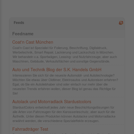
Feeds
Feedname
Coat'n Cast München
Coat’n Cast ist Spezialist für Folierung, Beschriftung, Digitaldruck,
Werbetechnik, Smart Repair, Lackierung und Lackschutz in München.
Wir behandeln v.a. Sportwägen, Leasing- und Nutzfahrzeuge, aber auch
Maschinen, Gebäude, Verkaufsflächen und sonstige Gegenstände.
Auto und Technik Blog der S.K. Handels GmbH
Interessieren Sie sich für die neueste Automobil- und Autotechnologie?
Möchten Sie etwas über Oldtimer, Elektroautos und Autoreisen erfahren?
Egal, ob Sie ein Autoliebhaber sind oder einfach nur mehr über die
neuesten Trends erfahren wollen, dieser Blog ist genau das Richtige für
Sie!
Autolack und Motorradlack Stardustcolors
StardustColors entwickelt jedes Jahr neue Beschichtungslösungen für
alle Arten von Fahrzeugen für den Karosserieschutz, aber auch für die
Ästhetik. Unter diesen Produkten können Autolacke und Motorradlacke
erwähnt werden, die verschiedene Spezialeffekte erzeugen.
Fahrradträger Test