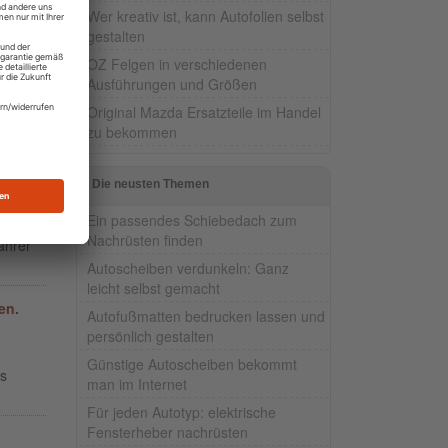
Wer kreativ ist, kann Autofolien selbst
gestalten
OZ Felgen in verschiedenen
Ausführungen und Größen
iese
Original Mazda Ersatzteile im Handel
egt
zu bekommen
Die neusten Themen
Ein passendes Schiebedach zum
Nachrüsten finden
ahrer
Autoscheiben verdunkeln: Ganz
leicht selbst gemacht
en.
Autofußmatten bedrucken lassen und
persönlich gestalten
Günstige Autoscheiben bekommt
as
man im Internet
Für jeden Autotyp: elektrische
Fensterheber nachrüsten