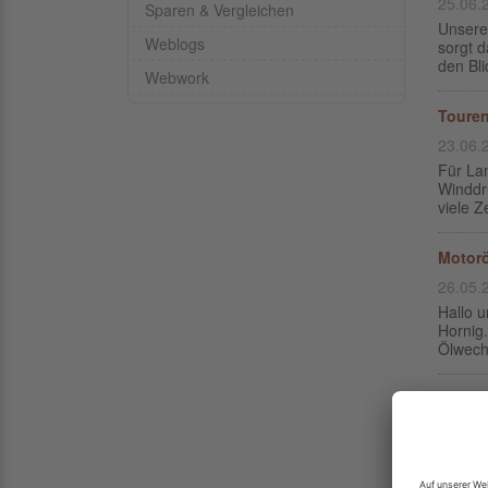
25.06.
Sparen & Vergleichen
Unsere
Weblogs
sorgt d
den Bli
Webwork
Toure
23.06.
Für La
Winddru
viele Z
Motorö
26.05.
Hallo 
Hornig
Ölwechs
Innent
21.05.
Die Inn
Kleinte