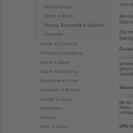
nach ei
Nutzfahrzeuge
Schiffe & Boote
Betrei
RSS-F
Tuning, Ersatzteile & Zubehör
Die n
Zweiräder
Horni
Familie & Erziehung
Cockp
Freizeit & Unterhaltung
23.07.
Games & Spiele
Verleih
gleichz
Geld & Versicherung
speziel
Gesundheit & Körper
Seite
Immobilien & Wohnen
17.07.
Lifestyle & Luxus
Mit de
Risiko
Nachrichten
umkipp
Podcasts
GPS H
Reise & Urlaub