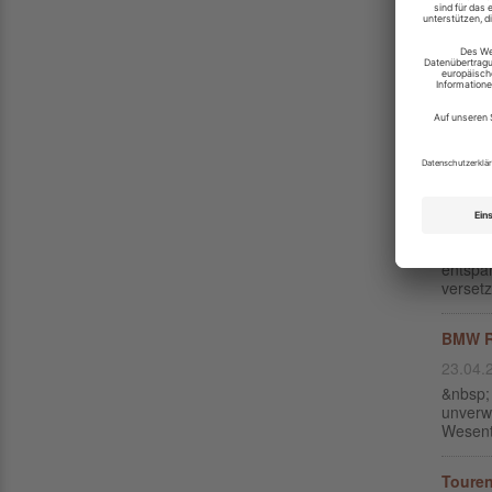
Außense
Bremsb
18.05.
Auf jed
Dicke 
der ge
Lenker
13.05.
Die Er
entspa
versetz
BMW R1
23.04.
&nbsp; 
unverw
Wesentl
Toure