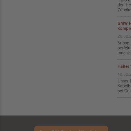
den He
Zündke
BMW R1
kompr
26.02.
&nbsp;
perfek
macht: 
Halter
19.02.
Unser 
Kabelb
bei Dun