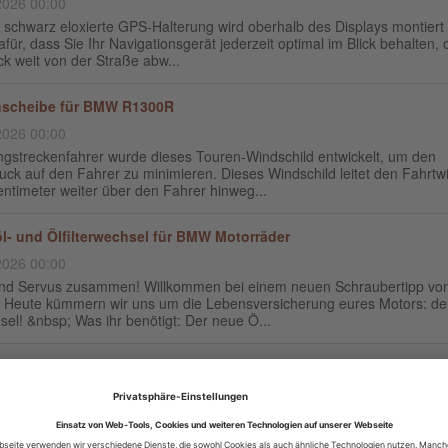
2026 00:00
 schwarz eloxierte GPS-Halterung wird oberhalb des Displays montiert
afür, dass Sie Ihr Navigationsgerät jederzeit optimal im Blick behalten,
ck weit von der Straße abw...
nscheibe für BMW R1300R
2026 00:00
ngstreckenfahrer wurde dieses Touren-Windschild entwickelt, um den
ck auf den Fahrer zu minimieren. Dieses Windschild leitet den Fahrtw
entimeter weiter über den Fahrer hinweg...
l- und Ölfilterwechsel für BMW Motorräder
2026 00:00
und Servus zusammen! Willkommen bei einem neuen Schraubertipp vo
. Heute kümmern wir uns um die Lebensversicherung eures Motors: d
el! &nbsp; Was ihr benötigt: Der neue Ö...
asche Vario-Topcase für BMW R1300GS
2026 00:00
entaschen erleichtern das Be- und Entladen der Koffer und sind auszie
ile oder Papiere können in dem zusätzlichen Fach, das sich immer auf 