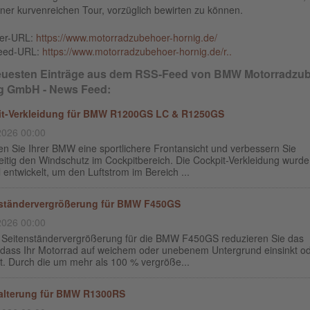
ner kurvenreichen Tour, vorzüglich bewirten zu können.
ber-URL:
https://www.motorradzubehoer-hornig.de/
eed-URL:
https://www.motorradzubehoer-hornig.de/r..
euesten Einträge aus dem RSS-Feed von BMW Motorradzu
g GmbH - News Feed:
it-Verkleidung für BMW R1200GS LC & R1250GS
2026 00:00
en Sie Ihrer BMW eine sportlichere Frontansicht und verbessern Sie
eitig den Windschutz im Cockpitbereich. Die Cockpit-Verkleidung wurde
l entwickelt, um den Luftstrom im Bereich ...
nständervergrößerung für BMW F450GS
2026 00:00
r Seitenständervergrößerung für die BMW F450GS reduzieren Sie das
, dass Ihr Motorrad auf weichem oder unebenem Untergrund einsinkt o
t. Durch die um mehr als 100 % vergröße...
alterung für BMW R1300RS