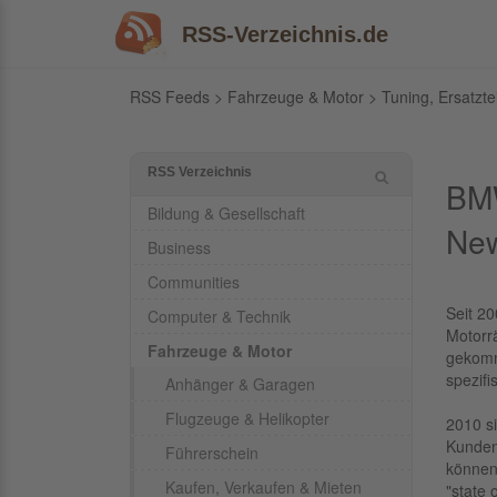
RSS-Verzeichnis.de
RSS Feeds
>
Fahrzeuge & Motor
>
Tuning, Ersatzte
RSS Verzeichnis
BMW
Bildung & Gesellschaft
Ne
Business
Communities
Seit 2
Computer & Technik
Motorr
Fahrzeuge & Motor
gekomm
spezif
Anhänger & Garagen
Flugzeuge & Helikopter
2010 s
Kunden
Führerschein
können
Kaufen, Verkaufen & Mieten
"state 