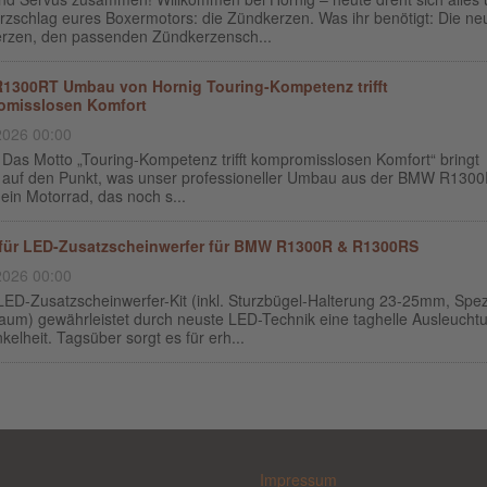
rzschlag eures Boxermotors: die Zündkerzen. Was ihr benötigt: Die ne
rzen, den passenden Zündkerzensch...
300RT Umbau von Hornig Touring-Kompetenz trifft
omisslosen Komfort
2026 00:00
 Das Motto „Touring-Kompetenz trifft kompromisslosen Komfort“ bringt
t auf den Punkt, was unser professioneller Umbau aus der BMW R130
ein Motorrad, das noch s...
 für LED-Zusatzscheinwerfer für BMW R1300R & R1300RS
2026 00:00
LED-Zusatzscheinwerfer-Kit (inkl. Sturzbügel-Halterung 23-25mm, Spez
aum) gewährleistet durch neuste LED-Technik eine taghelle Ausleucht
kelheit. Tagsüber sorgt es für erh...
Impressum