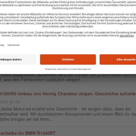
ite befindet, verstaut werde...
eläge wechseln für BMW Motorräder
2026 00:00
er Bremsscheibe ist die Mindestdicke in Millimetern angegeben. Prüft d
an mehreren Stellen der Scheibe mit einer Bügelmessschraube nach. Li
messene Wert darunter, muss die ...
erhöhung mit Versatz für BMW R1300R
2026 00:00
höhung des Lenkers um 32mm bewirkt eine aufrechtere, deutlich
nntere Sitzposition. Außerdem wird der Lenker um 21mm näher zum F
t, was den Fahrkomfort zusätzlich steigert. ...
300RS Umbau von Hornig Charakter zeigen. Geschichte schreib
2026 00:00
Jedes Motorrad erzählt eine Geschichte - wir sorgen dafür, dass sie
echselbar wird. Mit durchdachten Komponenten und einem Blick für d
iche bringen wir bei Horn...
nscheibe für BMW R1300RT