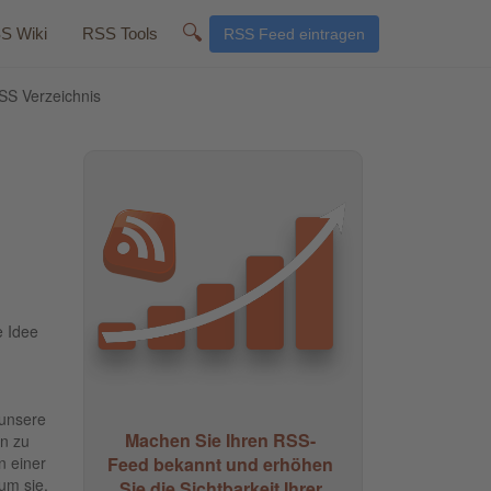
🔍
S Wiki
RSS Tools
RSS Feed eintragen
S Verzeichnis
e Idee
 unsere
Machen Sie Ihren RSS-
n zu
Feed bekannt und erhöhen
n einer
 um sie,
Sie die Sichtbarkeit Ihrer