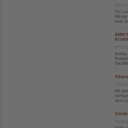
16.04.
Für La
Winddru
viele Z
BMW R1
R1300
27.03.
&nbsp;
Roadste
Die BM
Adapte
19.03.
Mit di
verfüge
dem Le
Zündk
16.03.
Hallo 