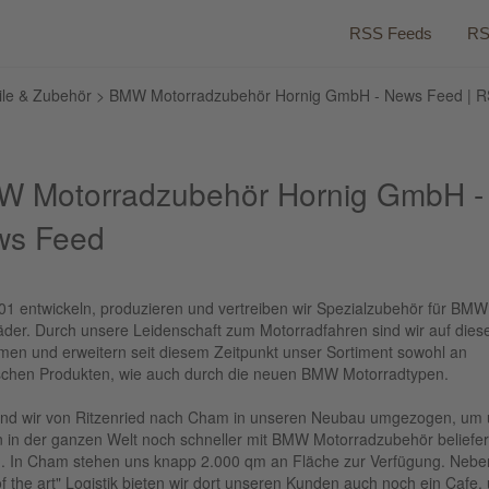
RSS Feeds
RS
ile & Zubehör
> BMW Motorradzubehör Hornig GmbH - News Feed | RS
 Motorradzubehör Hornig GmbH -
ws Feed
001 entwickeln, produzieren und vertreiben wir Spezialzubehör für BMW
äder. Durch unsere Leidenschaft zum Motorradfahren sind wir auf dies
en und erweitern seit diesem Zeitpunkt unser Sortiment sowohl an
ischen Produkten, wie auch durch die neuen BMW Motorradtypen.
ind wir von Ritzenried nach Cham in unseren Neubau umgezogen, um
 in der ganzen Welt noch schneller mit BMW Motorradzubehör beliefer
. In Cham stehen uns knapp 2.000 qm an Fläche zur Verfügung. Nebe
of the art" Logistik bieten wir dort unseren Kunden auch noch ein Cafe,