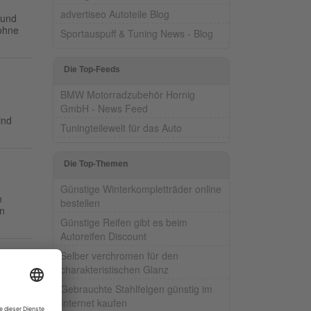
advertiseo Autoteile Blog
 und
 ohne
Sportauspuff & Tuning News - Blog
Die Top-Feeds
BMW Motorradzubehör Hornig
GmbH - News Feed
ind
Tuningteilewelt für das Auto
Die Top-Themen
Günstige Winterkompletträder online
n
bestellen
en
Günstige Reifen gibt es beim
Autoreifen Discount
Selber verchromen für den
charakteristischen Glanz
Gebrauchte Stahlfelgen günstig im
hbar.
der
Internet kaufen