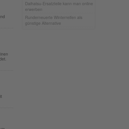
Daihatsu-Ersatzteile kann man online
erwerben
ind
Runderneuerte Winterreifen als
günstige Alternative
inen
det.
it
 um