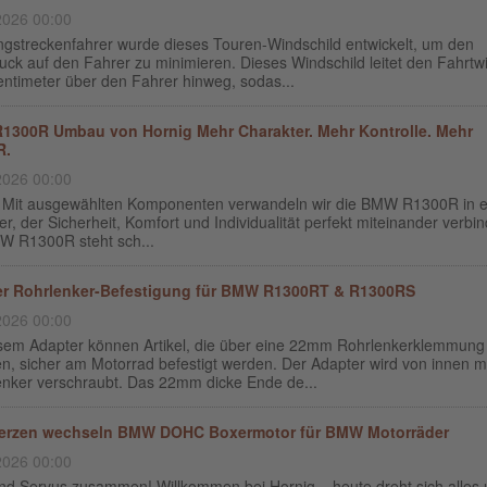
2026 00:00
ngstreckenfahrer wurde dieses Touren-Windschild entwickelt, um den
ck auf den Fahrer zu minimieren. Dieses Windschild leitet den Fahrtw
entimeter über den Fahrer hinweg, sodas...
300R Umbau von Hornig Mehr Charakter. Mehr Kontrolle. Mehr
R.
2026 00:00
 Mit ausgewählten Komponenten verwandeln wir die BMW R1300R in e
r, der Sicherheit, Komfort und Individualität perfekt miteinander verbin
W R1300R steht sch...
r Rohrlenker-Befestigung für BMW R1300RT & R1300RS
2026 00:00
esem Adapter können Artikel, die über eine 22mm Rohrlenkerklemmung
n, sicher am Motorrad befestigt werden. Der Adapter wird von innen m
nker verschraubt. Das 22mm dicke Ende de...
erzen wechseln BMW DOHC Boxermotor für BMW Motorräder
2026 00:00
und Servus zusammen! Willkommen bei Hornig – heute dreht sich alles