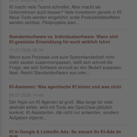
KI macht viele Teams schneller. Aber macht sie
Unternehmen auch besser? Viele investieren gerade in KI:
Neue Tools werden eingeführt, erste Produktivitätseffekte
werden sichtbar, Pilotprojekte start...
Standardsoftware vs. Individualsoftware: Wann sich
KI-gestützte Entwicklung für euch wirklich lohnt
17.07.2026 08:34
Wenn eure Prozesse und eure Systemlandschaft nicht
mehr sauber zusammenpassen, stellt sich schnell die
Frage, wie sich Software sinnvoll an den Bedarf anpassen
lässt. Reicht Standardsoftware aus oder...
KI-Assistent: Was agentische KI leistet und was nicht
06.07.2026 14:48
Der Hype um KI-Agenten ist groß. Was lange für viele
abstrakt wirkte, wird mit Tools wie OpenClaw plötzlich
konkret. KI-Assistenten, die nicht nur antworten, sondern
Aufgaben eigenst...
KI in Google & LinkedIn Ads: So steuert ihr KI-Ads im
B2B