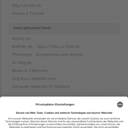
Mag-tutorials.de
Games & Technik
meist gelesenen Feeds
beqiraj.net
Mailhilfe.de - Tipps+Tricks zu Outlook
Phoneboys - Smartphones und Handys
lex-blog.de
Bauen in Falkensee
blog.linux-redaktion.com
Computer News bei PC Masters
Ihren RSS-Feed veröffentlichen