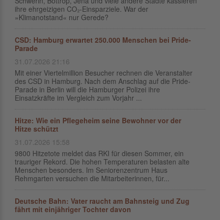
Schwerin, Bottrop, Jena und viele andere Städte kassieren
ihre ehrgeizigen CO₂-Einsparziele. War der
»Klimanotstand« nur Gerede?
CSD: Hamburg erwartet 250.000 Menschen bei Pride-
Parade
31.07.2026 21:16
Mit einer Viertelmillion Besucher rechnen die Veranstalter
des CSD in Hamburg. Nach dem Anschlag auf die Pride-
Parade in Berlin will die Hamburger Polizei ihre
Einsatzkräfte im Vergleich zum Vorjahr ...
Hitze: Wie ein Pflegeheim seine Bewohner vor der
Hitze schützt
31.07.2026 15:58
9800 Hitzetote meldet das RKI für diesen Sommer, ein
trauriger Rekord. Die hohen Temperaturen belasten alte
Menschen besonders. Im Seniorenzentrum Haus
Rehmgarten versuchen die Mitarbeiterinnen, für...
Deutsche Bahn: Vater raucht am Bahnsteig und Zug
fährt mit einjähriger Tochter davon