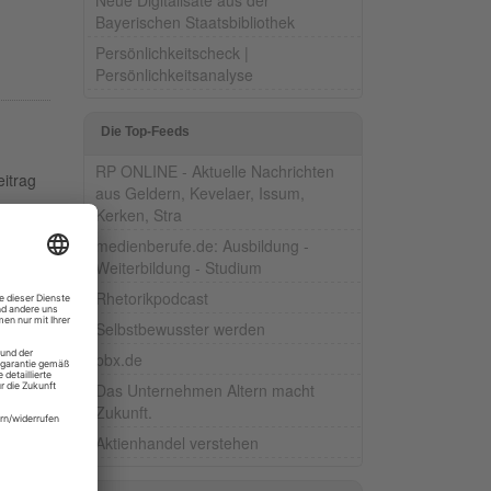
Bayerischen Staatsbibliothek
Persönlichkeitscheck |
Persönlichkeitsanalyse
Die Top-Feeds
RP ONLINE - Aktuelle Nachrichten
eitrag
aus Geldern, Kevelaer, Issum,
Kerken, Stra
medienberufe.de: Ausbildung -
Weiterbildung - Studium
Rhetorikpodcast
chien
Selbstbewusster werden
bbx.de
Das Unternehmen Altern macht
Zukunft.
Aktienhandel verstehen
arer.
a.