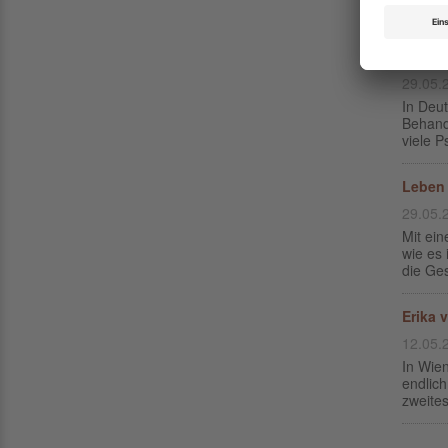
Honora
wollen
29.05.
In Deut
Behand
viele P
Leben 
29.05.
Mit ein
wie es 
die Ges
Erika 
12.05.
In Wien
endlic
zweites