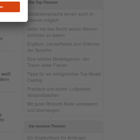
Die Top-Themen
Gebärdensprache lernen auch im
Internet möglich
Jeder hat das Recht seinen Namen
schützen zu lassen
um
Englisch: Lernsoftware zum Erlernen
der Sprache
Eine seriöse Modelagentur: der
Traum vieler Frauen
Tipps für ein erfolgreiches Top Model
r weiß
 Wenn
Casting
Praktisch und sicher: Luftpolster-
Versandtaschen
Mit guter Rhetorik Rede verbessern
und überzeugen
a
ihr
Die neusten Themen
Ein Englischkurs für Anfänger: