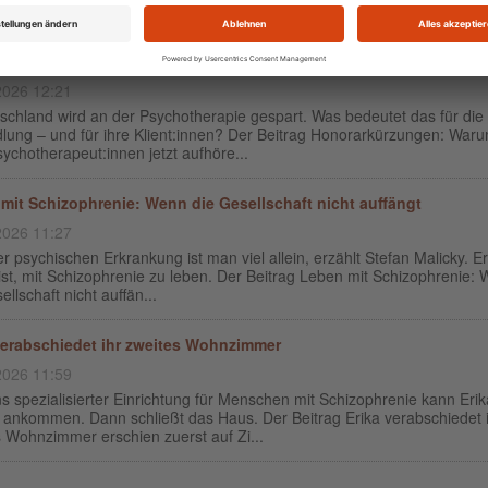
rkürzungen: Warum viele Psychotherapeut:innen jetzt aufhören
2026 12:21
schland wird an der Psychotherapie gespart. Was bedeutet das für die
lung – und für ihre Klient:innen? Der Beitrag Honorarkürzungen: War
sychotherapeut:innen jetzt aufhöre...
mit Schizophrenie: Wenn die Gesellschaft nicht auffängt
2026 11:27
er psychischen Erkrankung ist man viel allein, erzählt Stefan Malicky. E
ist, mit Schizophrenie zu leben. Der Beitrag Leben mit Schizophrenie:
ellschaft nicht auffän...
verabschiedet ihr zweites Wohnzimmer
2026 11:59
s spezialisierter Einrichtung für Menschen mit Schizophrenie kann Erik
h ankommen. Dann schließt das Haus. Der Beitrag Erika verabschiedet 
 Wohnzimmer erschien zuerst auf Zi...