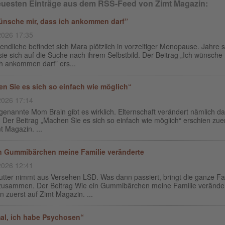
euesten Einträge aus dem RSS-Feed von Zimt Magazin:
ünsche mir, dass ich ankommen darf”
2026 17:35
endliche befindet sich Mara plötzlich in vorzeitiger Menopause. Jahre 
ie sich auf die Suche nach ihrem Selbstbild. Der Beitrag „Ich wünsche 
h ankommen darf” ers...
n Sie es sich so einfach wie möglich“
2026 17:14
enannte Mom Brain gibt es wirklich. Elternschaft verändert nämlich d
 Der Beitrag „Machen Sie es sich so einfach wie möglich“ erschien zue
t Magazin. ...
n Gummibärchen meine Familie veränderte
2026 12:41
utter nimmt aus Versehen LSD. Was dann passiert, bringt die ganze Fa
zusammen. Der Beitrag Wie ein Gummibärchen meine Familie verände
n zuerst auf Zimt Magazin. ...
al, ich habe Psychosen“