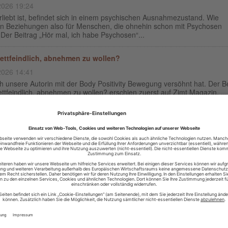
2026 19:24
liebt ist, befindet sich in einem psychischen Ausnahmezustand. Wie
en Beziehungen also für Menschen, die ohnehin schon mit Psychosen
Der Beitrag „Hör mal, ich habe Psychosen“...
 fettfeindlich, abnehmen zu wollen?
2026 14:41
h unsere Autorin mit der Body Positivity Bewegung versöhnt hat. Der B
fettfeindlich, abnehmen zu wollen? erschien zuerst auf Zimt Magazin. ...
 Woman Character
2026 16:29
 ein konstruktives Gefühl, heißt es. Aber warum fühlt es sich dann so
nehm an? Ein Selbstversuch. Der Beitrag Angry Woman Character ers
auf Zimt Magazin. ...
gegen Depressionen: Wie Ernährung die Psyche beeinflusst
2026 22:38
htig Ernährung für die Psyche ist, wird durch aktuelle Studien immer kl
spräch mit Psychiaterin und Ernährungsmedizinerin Sabrina Leal Garci
itrag Essen gegen Depressione...