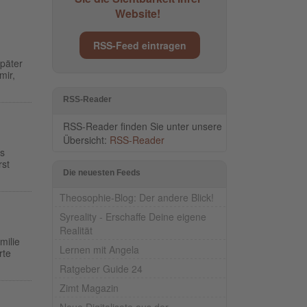
Website!
RSS-Feed eintragen
später
mir,
RSS-Reader
RSS-Reader finden Sie unter unsere
Übersicht:
RSS-Reader
as
rst
Die neuesten Feeds
Theosophie-Blog: Der andere Blick!
Syreality - Erschaffe Deine eigene
Realität
milie
Lernen mit Angela
rte
Ratgeber Guide 24
Zimt Magazin
Neue Digitalisate aus der