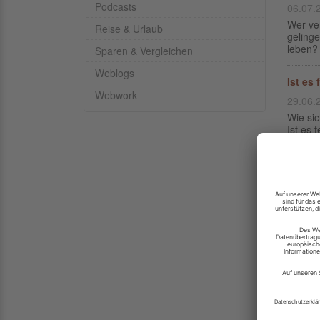
Podcasts
06.07.
Wer ver
Reise & Urlaub
geling
leben? 
Sparen & Vergleichen
Weblogs
Ist es
Webwork
29.06.
Wie sic
Ist es 
Angry
27.06.
Wut ist
unange
zuerst 
Essen 
17.06.
Wie wic
Ein Ge
Der Be