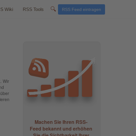
🔍
S Wiki
RSS Tools
RSS Feed eintragen
. Wir
nd
 über
ieren
Machen Sie Ihren RSS-
Feed bekannt und erhöhen
Sie die Sichtbarkeit Ihrer