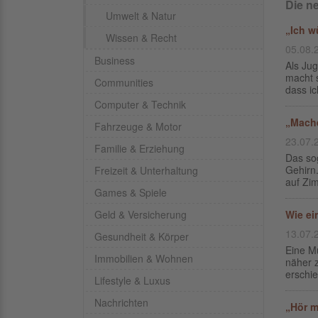
Die n
Umwelt & Natur
„Ich w
Wissen & Recht
05.08.
Business
Als Jug
macht s
Communities
dass ic
Computer & Technik
„Mache
Fahrzeuge & Motor
23.07.
Familie & Erziehung
Das sog
Gehirn.
Freizeit & Unterhaltung
auf Zim
Games & Spiele
Geld & Versicherung
Wie ei
13.07.
Gesundheit & Körper
Eine M
Immobilien & Wohnen
näher 
erschie
Lifestyle & Luxus
Nachrichten
„Hör m