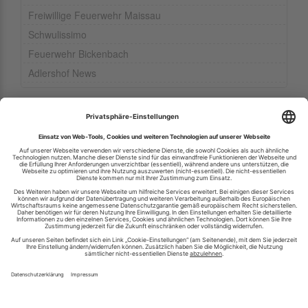
Freiwillige Feuerwehr Maissau
Schwulissimo
Feuerwehr Bickenbach
Adlershof News
Ihren RSS-Feed veröffentlichen
RSS-Verzeichnis.de © 2003-2026
Impressum
Kontakt
Datenschutzinformation
Cookie-Einstellungen
AGB und Nutzungsbedingungen
Top 100 RSS Feeds