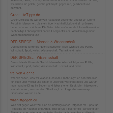
Mittelalter, LARP, Cosplay, Griechen und Römer. Wir schreiben darüber,
wie haben sie gelebt, geliebt, gekämpft, gegessen, gearbeitet und
gewohnt.
GreenLifeTipps.de
GreenLifeTipps.de wurde von Alexander gegründet und ist ein Online-
Portal für Menschen, die mehr über Nachhaltigkeit und ein grüneres
Leben erfahren möchten. Die Seite bietet umfassende Informationen über
nachhaltige Lebenspraktiken wie Energieeffizienz, Abfallmanagement,
Wassereinsparung und ..
DER SPIEGEL - Mensch & Wissenschaft
Deutschlands führende Nachrichtenseite. Alles Wichtige aus Politik,
Wirtschaft, Sport, Kultur, Wissenschaft, Technik und mehr.
DER SPIEGEL - Wissenschaft
Deutschlands führende Nachrichtenseite. Alles Wichtige aus Politik,
Wirtschaft, Sport, Kultur, Wissenschaft, Technik und mehr.
frei von & ohne
was wir essen, was wir wissen Gesunde Ernährung? Ich schreibe hier
für Euch über Vielfalt und Einfalt in unserem Warenparadies und warum
man manche Dinge im Supermarkt lieber stehen lässt. Mich interessiert
was wir essen, was mir das Etikett sagt. Ich frage die take-away-
Generation warum sie ta..
washilftgegen.co
Was hilft gegen was? Wir sind ein umfangreicher Ratgeber mit Tipps für
Probleme im Haushalt und Alltag. Egal ob Sie Tipps für die Reinigung von
Fliesen suchen oder aber auch der Suche nach guten Hausmitteln für