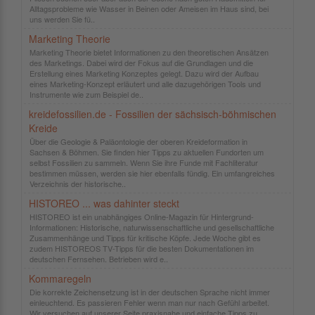
Alltagsprobleme wie Wasser in Beinen oder Ameisen im Haus sind, bei
uns werden Sie fü..
Marketing Theorie
Marketing Theorie bietet Informationen zu den theoretischen Ansätzen
des Marketings. Dabei wird der Fokus auf die Grundlagen und die
Erstellung eines Marketing Konzeptes gelegt. Dazu wird der Aufbau
eines Marketing-Konzept erläutert und alle dazugehörigen Tools und
Instrumente wie zum Beispiel de..
kreidefossilien.de - Fossilien der sächsisch-böhmischen
Kreide
Über die Geologie & Paläontologie der oberen Kreideformation in
Sachsen & Böhmen. Sie finden hier Tipps zu aktuellen Fundorten um
selbst Fossilien zu sammeln. Wenn Sie ihre Funde mit Fachliteratur
bestimmen müssen, werden sie hier ebenfalls fündig. Ein umfangreiches
Verzeichnis der historische..
HISTOREO ... was dahinter steckt
HISTOREO ist ein unabhängiges Online-Magazin für Hintergrund-
Informationen: Historische, naturwissenschaftliche und gesellschaftliche
Zusammenhänge und Tipps für kritische Köpfe. Jede Woche gibt es
zudem HISTOREOS TV-Tipps für die besten Dokumentationen im
deutschen Fernsehen. Betrieben wird e..
Kommaregeln
Die korrekte Zeichensetzung ist in der deutschen Sprache nicht immer
einleuchtend. Es passieren Fehler wenn man nur nach Gefühl arbeitet.
Wir versuchen auf unserer Seite praxisnahe und einfache Tipps zu