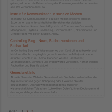
geben, mit denen die Beherrschung der Kommaregeln einfacher werden
soll. Wir versuchen dabei so ..
Institut für Kommunikation in sozialen Medien
Im Institut für Kommunikation in sozialen Medien (ikosom) arbeiten
ExpertInnen aus unterschiedlichen Bereichen der digitalen
Kommunikation. ikosom beschäftigt sich mit Themen wie Community
Management, Digitales Fundraising, Government 2.0, ePartizipation und
Urheberrecht. Wir bieten Studien, Analy..
Controlling Blog - News, Buchrezensionen und
Fachartikel
Im Controlling Blog wird Wissenswertes zum Controlling aufbereitet und
leicht verständlich zugänglich gemacht werden. Im Mittelpunkt stehen
aktuelle Berichte zum Thema. Daneben werden Fachbücher,
Veranstaltungen, Seminare und Wettbewerbe vorgestellt. Ferner werden
Fachartikel und Begriffe aktuell..
Genesisnet.Info
Aktuelle News der Website Genesisnet.Info Die Seiten sollen helfen, die
Argumente für und gegen Schöpfung oder Evolution objektiv
einzuschätzen. Deshalb wird möglichst genau zwischen
wissenschaftlichen Tatsachen („objektiven Daten”), ihren Deutungen und
den zugrundeliegenden wissenschafts..
Seiten:
1
2
3