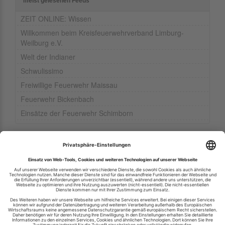
meist gelesenen Feeds
ZEIT ONLINE: Wissen
Willkommen beim Kreisfeuerwehrverband Limburg-
Weilburg e.V.
Welt der Indianer
Schwulissimo
Freiwillige Feuerwehr Maissau
Feuerwehr Bickenbach
Einsätze der Feuerwehr Schimborn
Ihren RSS-Feed veröffentlichen
RSS-Verzeichnis.de © 2003-2026
Impressum