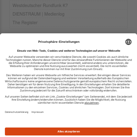
Westdeutscher Rundfunk K?
DIENSTRAUM | Medienlog
The Register
Ihren RSS-Feed veröffentlichen
RSS-Verzeichnis.de © 2003-2026
Impressum
Kontakt
Datenschutzinformation
Cookie-Einstellungen
AGB und Nutzungsbedingungen
Top 100 RSS Feeds
RSS Feed erstellen