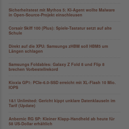
Sicherheitstest mit Mythos 5: KI-Agent wollte Malware
in Open-Source-Projekt einschleusen
Corsair Skiff 100 (Plus): Spiele-Tastatur setzt auf alte
Schule
Direkt auf die XPU: Samsungs zHBM soll HBM5 um
Längen schlagen
Samsungs Foldables: Galaxy Z Fold 8 und Flip 8
brechen Vorbestellrekord
Kioxia GP1: PCIe-6.0-SSD erreicht mit XL-Flash 10 Mio.
IOPS
1&1 Unlimited: Gericht kippt unklare Datenklauseln im
Tarif (Update)
Anbernic RG SP: Kleiner Klapp-Hand­held ab heute für
58 US-Dollar er­hält­lich