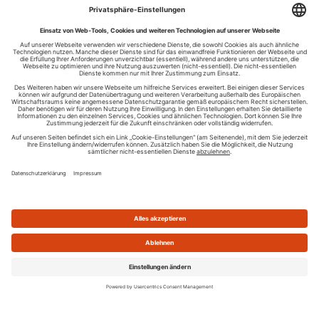
Ihren RSS-Feed veröffentlichen
RSS-Verzeichnis.de © 2003-2026
Impressum
Kontakt
Datenschutzinformation
Cookie-Einstellungen
AGB und Nutzungsbedingungen
Top 100 RSS Feeds
RSS Feed erstellen
Was ist ein RSS Feed?
Die besten RSS Reader
Neusten Feeds:
100
|
101-200
|
200-300