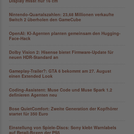
Display misst nur 16 cm
Nintendo-Quartalszahlen: 23,68 Millionen verkaufte
Switch 2 überholen den GameCube
OpenAI: KI-Agenten planten gemein­sam den Hugging-
Face-Hack
Dolby Vision 2: Hisense bietet Firmware-Update für
neuen HDR-Standard an
Gameplay-Trailer?: GTA 6 bekommt am 27. August
einen Extended Look
Coding-Assistent: Muse Code und Muse Spark 1.2
definieren Agenten neu
Bose QuietComfort: Zweite Generation der Kopfhörer
startet für 350 Euro
Einstellung von Spiele-Discs: Sony klebt Warnlabels
auf Retail-Boxen der PS5