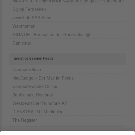
MIDI-PRO - Fichiers MIDI KARAOKE de qualit? sup?rieure
Digital Fernsehen
pcwelt.de RSS-Feed
Webthemen
GIGA.DE - Fernsehen der Generation @
Gamestar
meist gelesenen Feeds
ComputerBase
MacGadget - Der Mac im Fokus.
Computerwoche Online
Baubiologie Regional
Westdeutscher Rundfunk K?
DIENSTRAUM | Medienlog
The Register