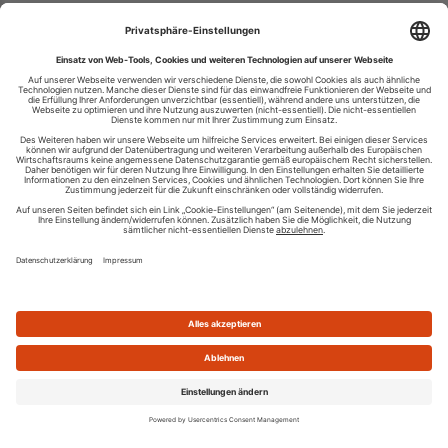
Ihren RSS-Feed veröffentlichen
RSS-Verzeichnis.de © 2003-2026
Impressum
Kontakt
Datenschutzinformation
Cookie-Einstellungen
AGB und Nutzungsbedingungen
Top 100 RSS Feeds
RSS Feed erstellen
Was ist ein RSS Feed?
Die besten RSS Reader
Neusten Feeds:
100
|
101-200
|
200-300