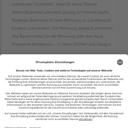
Individuelle Hochbetten: Ideal für kleine Räume
Alibert-Badmöbel und mehr günstig im Internet kaufen
Rustikale Badmöbel für eine Wohnung im Landhausstil
Exotisch und modern: Die Wohnung asiatisch einrichten
Alte Bauernmöbel für die Wohnung oder das Haus
Preiswerte Bettwäsche – in vielen Größen und Designs
Ihren RSS-Feed veröffentlichen
RSS-Verzeichnis.de © 2003-2026
Impressum
Kontakt
Datenschutzinformation
Cookie-Einstellungen