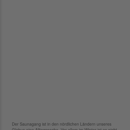
Der Saunagang ist in den nördlichen Ländern unseres
Globus eine Alltagssache. Vor allem im Winter ist es nicht