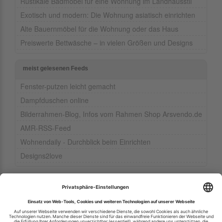
Rustikale Badmöbel für eine Wohnung im Landhausstil
Exotisch und modern: Die Wohnung asiatisch einrichten
Alte Bauernmöbel für die Wohnung oder das Haus
Preiswerte Bettwäsche – in vielen Größen und Designs
meist gelesenen Feeds
Fenster-putzen leicht gemacht
Dampfduschen online
Bilderrahmen-Blog, Infos vom Rahmen Shop Arsvendo.de
AMR-RSS-Feed
Wohnendaily - Durchblick beim Einrichten
Designs2love