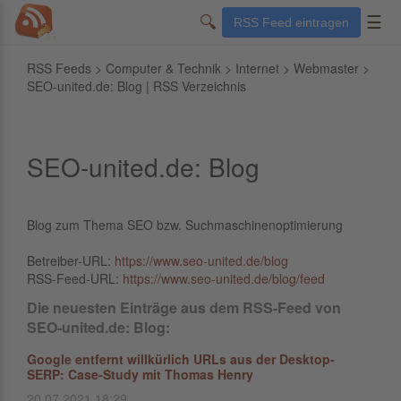
🔍
☰
RSS Feed eintragen
RSS Feeds
>
Computer & Technik
>
Internet
>
Webmaster
>
SEO-united.de: Blog | RSS Verzeichnis
SEO-united.de: Blog
Blog zum Thema SEO bzw. Suchmaschinenoptimierung
Betreiber-URL:
https://www.seo-united.de/blog
RSS-Feed-URL:
https://www.seo-united.de/blog/feed
Die neuesten Einträge aus dem RSS-Feed von
SEO-united.de: Blog:
Google entfernt willkürlich URLs aus der Desktop-
SERP: Case-Study mit Thomas Henry
20.07.2021 18:29