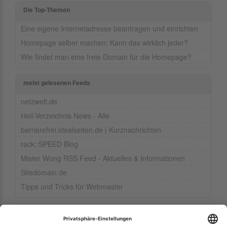
Die Top-Themen
Eine eigene Internetadresse beantragen und einrichten
Homepage selber machen: Kann das wirklich jeder?
Wie findet man eine freie Domain für die Homepage?
meist gelesenen Feeds
netzwelt.de
Heil-Verzeichnis News - Alle
barrierefrei.idealseiten.de | Kurznachrichten
rack::SPEED Blog
Mister Wong RSS Feed - Aktuelles & Informationen
Sitedomain.de
Tipps und Tricks für Webmaster