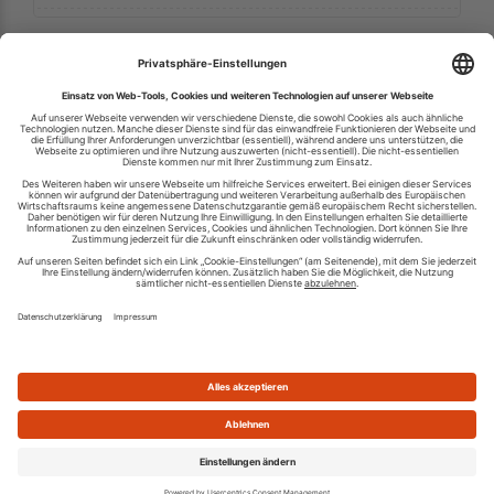
Ihren RSS-Feed veröffentlichen
RSS-Verzeichnis.de © 2003-2026
Impressum
Kontakt
Datenschutzinformation
Cookie-Einstellungen
AGB und Nutzungsbedingungen
Top 100 RSS Feeds
RSS Feed erstellen
Was ist ein RSS Feed?
Die besten RSS Reader
Neusten Feeds:
100
|
101-200
|
200-300