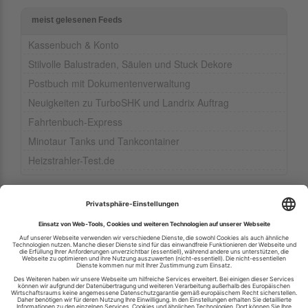
meist gelesenen Feeds
Kassenbuch & Konto
Stilvolle Balustraden, Säulen und Stuck Dekore
Postbuch mit Dokumentenverwaltung
Neuigkeiten zu TurboSHK und Landrix Auftrag
Fahrtenbuch-Express
Minotaur Tanks und Tankcontainer
Heizstrahler-Test.de
Ihren RSS-Feed veröffentlichen
RSS-Verzeichnis.de © 2003-2026