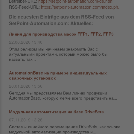
Betreiber-URL:
https://setpoint-automation.com/de.html
RSS-Feed-URL:
https://setpoint-automation.com/index.ph..
Die neuesten Einträge aus dem RSS-Feed von
SetPoint-Automation.com: Aktuelles:
Линия для производства масок FFP1, FFP2, FFP3
22.06.2020 13:40
Этим релизом мы начинаем знакомить Вас с
актуальными проектами, который можно было бы
назвать, так...
AutomationBase на примере индивидуальных
сварочных установок
28.01.2020 13:56
Cегодня мы представляем Вам линию продукции
AutomationBase, которую легче всего представить на...
Модульная автоматизация на базе DriveSets
07.11.2019 13:28
Системы линейного перемещения DriveSets, как основа
модульной автоматизации производства и...