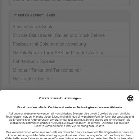
meist gelesenen Feeds
Kassenbuch & Konto
Stilvolle Balustraden, Säulen und Stuck Dekore
Postbuch mit Dokumentenverwaltung
Neuigkeiten zu TurboSHK und Landrix Auftrag
Fahrtenbuch-Express
Minotaur Tanks und Tankcontainer
Heizstrahler-Test.de
Ihren RSS-Feed veröffentlichen