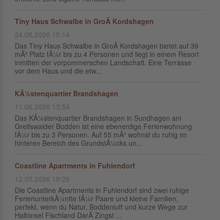
Tiny Haus Schwalbe in GroÃ Kordshagen
24.06.2026 15:14
Das Tiny Haus Schwalbe in GroÃ Kordshagen bietet auf 39
mÂ² Platz fÃ¼r bis zu 4 Personen und liegt in einem Resort
inmitten der vorpommerschen Landschaft. Eine Terrasse
vor dem Haus und die etw...
KÃ¼stenquartier Brandshagen
11.06.2026 13:54
Das KÃ¼stenquartier Brandshagen in Sundhagen am
Greifswalder Bodden ist eine ebenerdige Ferienwohnung
fÃ¼r bis zu 3 Personen. Auf 55 mÂ² wohnst du ruhig im
hinteren Bereich des GrundstÃ¼cks un...
Coastline Apartments in Fuhlendorf
12.05.2026 19:26
Die Coastline Apartments in Fuhlendorf sind zwei ruhige
FerienunterkÃ¼nfte fÃ¼r Paare und kleine Familien,
perfekt, wenn du Natur, Boddenluft und kurze Wege zur
Halbinsel Fischland DarÃ Zingst ...