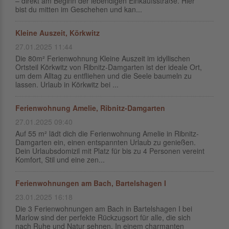
– direkt am Beginn der lebendigen Einkaufsstraße. Hier
bist du mitten im Geschehen und kan...
Kleine Auszeit, Körkwitz
27.01.2025 11:44
Die 80m² Ferienwohnung Kleine Auszeit im idyllischen
Ortsteil Körkwitz von Ribnitz-Damgarten ist der ideale Ort,
um dem Alltag zu entfliehen und die Seele baumeln zu
lassen. Urlaub in Körkwitz bei ...
Ferienwohnung Amelie, Ribnitz-Damgarten
27.01.2025 09:40
Auf 55 m² lädt dich die Ferienwohnung Amelie in Ribnitz-
Damgarten ein, einen entspannten Urlaub zu genießen.
Dein Urlaubsdomizil mit Platz für bis zu 4 Personen vereint
Komfort, Stil und eine zen...
Ferienwohnungen am Bach, Bartelshagen I
23.01.2025 16:18
Die 3 Ferienwohnungen am Bach in Bartelshagen I bei
Marlow sind der perfekte Rückzugsort für alle, die sich
nach Ruhe und Natur sehnen. In einem charmanten