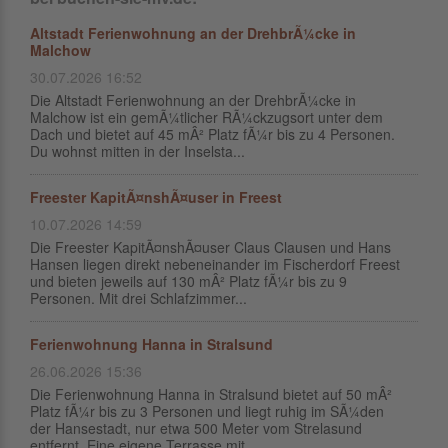
Altstadt Ferienwohnung an der DrehbrÃ¼cke in
Malchow
30.07.2026 16:52
Die Altstadt Ferienwohnung an der DrehbrÃ¼cke in
Malchow ist ein gemÃ¼tlicher RÃ¼ckzugsort unter dem
Dach und bietet auf 45 mÂ² Platz fÃ¼r bis zu 4 Personen.
Du wohnst mitten in der Inselsta...
Freester KapitÃ¤nshÃ¤user in Freest
10.07.2026 14:59
Die Freester KapitÃ¤nshÃ¤user Claus Clausen und Hans
Hansen liegen direkt nebeneinander im Fischerdorf Freest
und bieten jeweils auf 130 mÂ² Platz fÃ¼r bis zu 9
Personen. Mit drei Schlafzimmer...
Ferienwohnung Hanna in Stralsund
26.06.2026 15:36
Die Ferienwohnung Hanna in Stralsund bietet auf 50 mÂ²
Platz fÃ¼r bis zu 3 Personen und liegt ruhig im SÃ¼den
der Hansestadt, nur etwa 500 Meter vom Strelasund
entfernt. Eine eigene Terrasse mit...