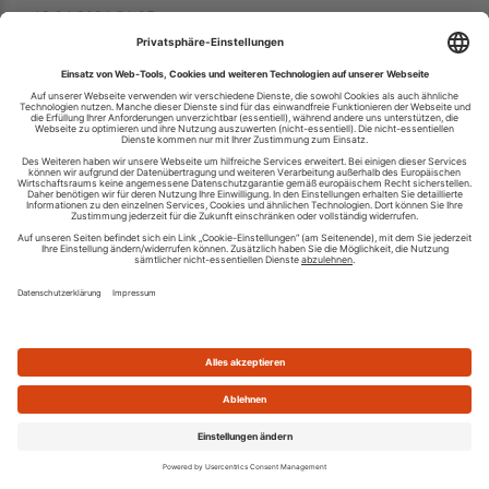
12.04.2024 21:05
Die gemütliche Ferienwohnung Weideglück in Annenhof im
Trebeltal ist mit ihrem idyllischem Blick auf die umliegenden
Pferdeweiden bestens geeignet für 2 Personen und ein
Kind bis 12 Jahren. Die Woh...
Gutshaus Neu Necheln
28.03.2024 16:36
Das Gutshaus Neu Necheln ist dein bezaubernden
Rückzugsort in der Mecklenburgischen Seenplatte. Die
Ferienwohnung erstreckt sich über 3 Etagen auf insgesamt
140 m² und ist mit 3 Schlafzimmern für ...
Altstadt-Studios Frankenwall in Stralsund
22.03.2024 11:29
Tauche ein in das historische Flair der Altstadt von
Stralsund und erlebe einen unvergesslichen Städtetrip im
Altstadt-Studio Frankenwall. Deine charmante
Ferienwohnung für 4 Personen befindet sich ...
Ferienwohnung Seewolf im Ostseeheilbad Zingst