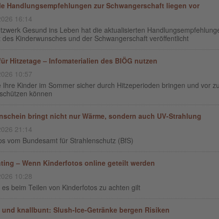
le Handlungsempfehlungen zur Schwangerschaft liegen vor
2026 16:14
tzwerk Gesund ins Leben hat die aktualisierten Handlungsempfehlunge
t des Kinderwunsches und der Schwangerschaft veröffentlicht
für Hitzetage – Infomaterialien des BIÖG nutzen
2026 10:57
 Ihre Kinder im Sommer sicher durch Hitzeperioden bringen und vor zu
schützen können
schein bringt nicht nur Wärme, sondern auch UV-Strahlung
2026 21:14
ps vom Bundesamt für Strahlenschutz (BfS)
ting – Wenn Kinderfotos online geteilt werden
2026 10:28
es beim Teilen von Kinderfotos zu achten gilt
t und knallbunt: Slush-Ice-Getränke bergen Risiken