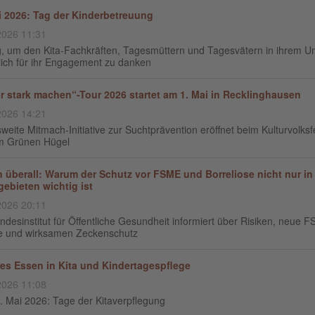
i 2026: Tag der Kinderbetreuung
2026 11:31
g, um den Kita-Fachkräften, Tagesmüttern und Tagesvätern in ihrem U
lich für ihr Engagement zu danken
r stark machen“-Tour 2026 startet am 1. Mai in Recklinghausen
2026 14:21
eite Mitmach-Initiative zur Suchtprävention eröffnet beim Kulturvolksf
m Grünen Hügel
 überall: Warum der Schutz vor FSME und Borreliose nicht nur in
gebieten wichtig ist
2026 20:11
desinstitut für Öffentliche Gesundheit informiert über Risiken, neue 
e und wirksamen Zeckenschutz
es Essen in Kita und Kindertagespflege
2026 11:08
8. Mai 2026: Tage der Kitaverpflegung