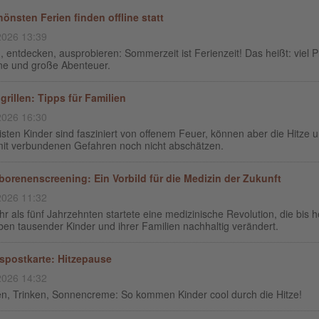
hönsten Ferien finden offline statt
2026 13:39
, entdecken, ausprobieren: Sommerzeit ist Ferienzeit! Das heißt: viel P
ine und große Abenteuer.
grillen: Tipps für Familien
2026 16:30
sten Kinder sind fasziniert von offenem Feuer, können aber die Hitze 
mit verbundenen Gefahren noch nicht abschätzen.
orenenscreening: Ein Vorbild für die Medizin der Zukunft
2026 11:32
r als fünf Jahrzehnten startete eine medizinische Revolution, die bis 
en tausender Kinder und ihrer Familien nachhaltig verändert.
spostkarte: Hitzepause
2026 14:32
en, Trinken, Sonnencreme: So kommen Kinder cool durch die Hitze!