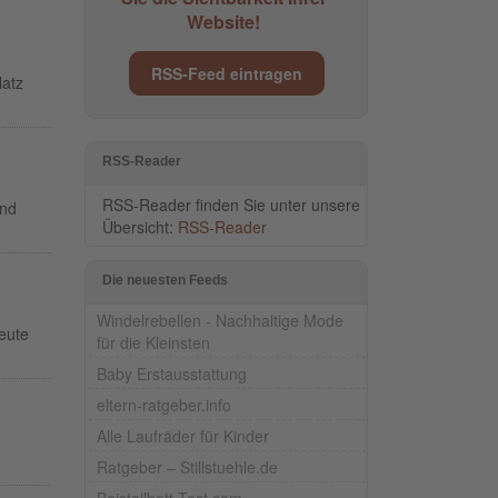
Website!
RSS-Feed eintragen
latz
RSS-Reader
RSS-Reader finden Sie unter unsere
und
Übersicht:
RSS-Reader
Die neuesten Feeds
Windelrebellen - Nachhaltige Mode
heute
für die Kleinsten
Baby Erstausstattung
eltern-ratgeber.info
Alle Laufräder für Kinder
Ratgeber – Stillstuehle.de
Beistellbett-Test.com