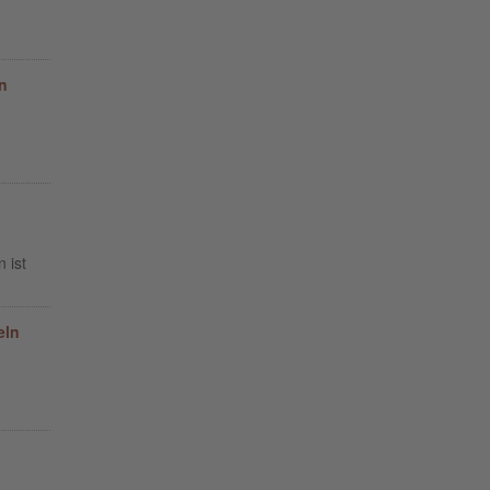
n
 ist
eln