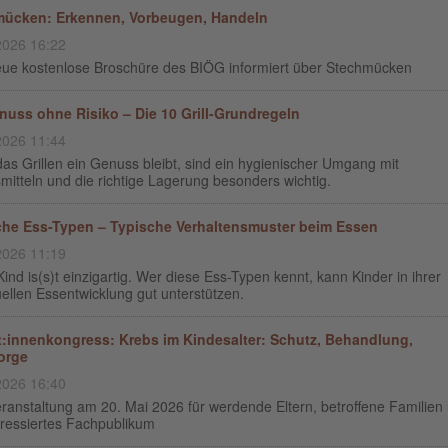
ücken: Erkennen, Vorbeugen, Handeln
2026 16:22
eue kostenlose Broschüre des BIÖG informiert über Stechmücken
enuss ohne Risiko – Die 10 Grill-Grundregeln
2026 11:44
as Grillen ein Genuss bleibt, sind ein hygienischer Umgang mit
itteln und die richtige Lagerung besonders wichtig.
che Ess-Typen – Typische Verhaltensmuster beim Essen
2026 11:19
ind is(s)t einzigartig. Wer diese Ess-Typen kennt, kann Kinder in ihrer
uellen Essentwicklung gut unterstützen.
t:innenkongress: Krebs im Kindesalter: Schutz, Behandlung,
orge
2026 16:40
ranstaltung am 20. Mai 2026 für werdende Eltern, betroffene Familien
eressiertes Fachpublikum