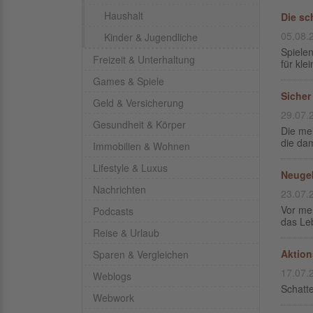
Haushalt
Die sc
05.08.
Kinder & Jugendliche
Spielen
Freizeit & Unterhaltung
für kle
Games & Spiele
Sicher 
Geld & Versicherung
29.07.
Gesundheit & Körper
Die mei
die da
Immobilien & Wohnen
Lifestyle & Luxus
Neugeb
Nachrichten
23.07.
Vor meh
Podcasts
das Leb
Reise & Urlaub
Aktion
Sparen & Vergleichen
17.07.
Weblogs
Schatt
Webwork