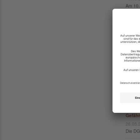
Am 10. 
Sollen
10.06.
Tipps 
Zecken
07.06.
Zeckens
Beispi
Wenn K
27.05.
Tipps f
Gefähr
26.05.
Die DG