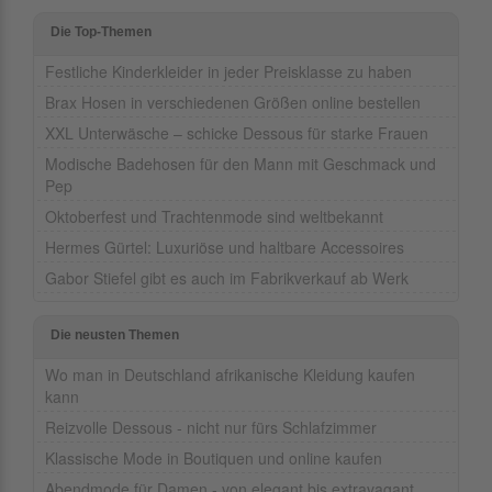
Die Top-Themen
Festliche Kinderkleider in jeder Preisklasse zu haben
Brax Hosen in verschiedenen Größen online bestellen
XXL Unterwäsche – schicke Dessous für starke Frauen
Modische Badehosen für den Mann mit Geschmack und
Pep
Oktoberfest und Trachtenmode sind weltbekannt
Hermes Gürtel: Luxuriöse und haltbare Accessoires
Gabor Stiefel gibt es auch im Fabrikverkauf ab Werk
Die neusten Themen
Wo man in Deutschland afrikanische Kleidung kaufen
kann
Reizvolle Dessous - nicht nur fürs Schlafzimmer
Klassische Mode in Boutiquen und online kaufen
Abendmode für Damen - von elegant bis extravagant