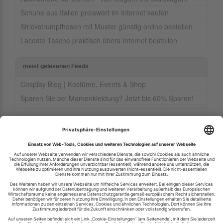
Schuhe aus Italien preiswert im Internet kaufen
Strickstrumpfhosen mit Muster günstig online bestellen
Lacoste Tasche praktisch übers Internet bestellen
meist gelesenen Feeds
Cosplay Blog | Kostüme, Events & Shop
Sparen Sie bei Markenkleidung? Jetzt bis 60% Sparen!
Ihren RSS-Feed veröffentlichen
RSS-Verzeichnis.de © 2003-2026
Impressum
Kontakt