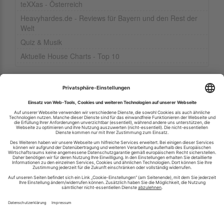
teXXas - Österreich
Heavyhardes.de - Reviews für Bayern und den Rest der
Welt
Quiz & Musik
Aktuelle House Charts - Top 10
Ihren RSS-Feed veröffentlichen
RSS-Verzeichnis.de © 2003-2026
Impressum
Kontakt
Datenschutzinformation
Cookie-Einstellungen
AGB und Nutzungsbedingungen
Top 100 RSS Feeds