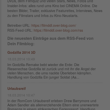
DVDs, dem Filmquiz und vielen Stars, News, Fotos und
Insider-Infos: alles rund ums Kino bei CINEMA Online. Die
besten Bilder, Trailer, exklusive Featurettes, Interviews, News
zu den Filmstars und Infos zu Kino-Neustarts.
Betreiber-URL:
https://filmddl.over-blog.com/
RSS-Feed-URL:
https://filmddl.over-blog.com/rss
Die neuesten Einträge aus dem RSS-Feed von
Dein Filmblog:
Godzilla 2014 3D
18.03.2014 10:49
Im Godzilla-Remake bebt wieder die Erde: Die
Riesenechse Godzilla ist zurück und mit ihr die Angst der
vielen Menschen, die ums nackte Überleben kämpfen.
Handlung von Godzilla Ein junger Soldat (Aa...
Urlaubsreif
18.03.2014 10:47
In der RomCom Urlaubsreif erleben Drew Barrymore und
Adam Sandler als alleinerziehende Eltern eine unerwartete
Romanze in einem afrikanischen Ferienresort. Handlung