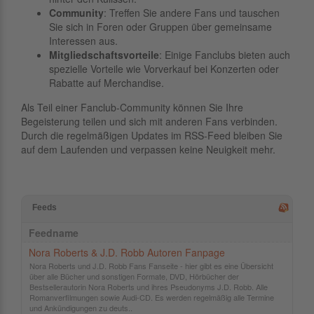
Community
: Treffen Sie andere Fans und tauschen
Sie sich in Foren oder Gruppen über gemeinsame
Interessen aus.
Mitgliedschaftsvorteile
: Einige Fanclubs bieten auch
spezielle Vorteile wie Vorverkauf bei Konzerten oder
Rabatte auf Merchandise.
Als Teil einer Fanclub-Community können Sie Ihre
Begeisterung teilen und sich mit anderen Fans verbinden.
Durch die regelmäßigen Updates im RSS-Feed bleiben Sie
auf dem Laufenden und verpassen keine Neuigkeit mehr.
Feeds
Feedname
Nora Roberts & J.D. Robb Autoren Fanpage
Nora Roberts und J.D. Robb Fans Fanseite - hier gibt es eine Übersicht
über alle Bücher und sonstigen Formate, DVD, Hörbücher der
Bestsellerautorin Nora Roberts und ihres Pseudonyms J.D. Robb. Alle
Romanverfilmungen sowie Audi-CD. Es werden regelmäßig alle Termine
und Ankündigungen zu deuts..