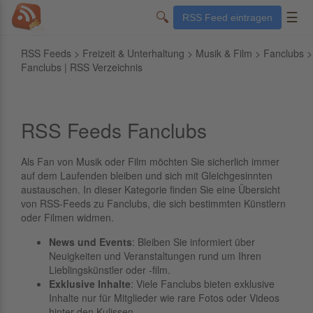
🔍
☰
RSS Feed eintragen
RSS Feeds
>
Freizeit & Unterhaltung
>
Musik & Film
>
Fanclubs
>
Fanclubs | RSS Verzeichnis
RSS Feeds Fanclubs
Als Fan von Musik oder Film möchten Sie sicherlich immer
auf dem Laufenden bleiben und sich mit Gleichgesinnten
austauschen. In dieser Kategorie finden Sie eine Übersicht
von RSS-Feeds zu Fanclubs, die sich bestimmten Künstlern
oder Filmen widmen.
News und Events
: Bleiben Sie informiert über
Neuigkeiten und Veranstaltungen rund um Ihren
Lieblingskünstler oder -film.
Exklusive Inhalte
: Viele Fanclubs bieten exklusive
Inhalte nur für Mitglieder wie rare Fotos oder Videos
hinter den Kulissen.