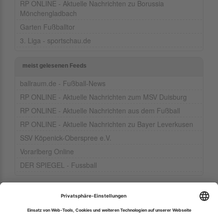
RP ONLINE - Aktuelle Nachrichten zu Borussia
Mönchengladbach
Garten Fußballtor
3. Liga - sportschau.de
meist gelesenen Feeds
ballraum.de - Fußball-News
RP ONLINE - Aktuelle Nachrichten zum MSV Duisburg
RP ONLINE - Aktuelle Nachrichten aus dem Fußball
RP ONLINE - Aktuelle Nachrichten zu Bayer Leverkusen
SSV Köpenick-Oberspree e.V.
Vorarlberg Online
DER SPIEGEL - Fussball