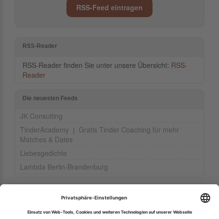
RSS-Feed eintragen
RSS-Reader
RSS-Reader finden Sie unter unsere Übersicht:
RSS-
Reader
Die neuesten Feeds
JK Consulting
TinderAcademy ❘ Gratis Tinder Coaching für mehr
Matches & Dates
Liebesgedichte
Lambda Berlin-Brandenburg