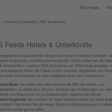
RSS Feeds
RS
> Hotels & Unterkünfte | RSS Verzeichnis
 Feeds Hotels & Unterkünfte
sebegeisterter Gast möchten Sie gerne in einer Unterkunft verweilen, di
hohen Ansprüchen und Wünschen entspricht. Hierfür haben wir die Kate
 & Unterkünfte in unserem RSS-Verzeichnis von RSS-Feeds angelegt. I
 Unterkategorie finden Sie Feeds zu den neuesten Angeboten und Tren
rie sowie Informationen zu allen möglichen Arten von Unterkünften.
Hotel-News:
Sie finden hier alles rund um die Welt der Hotels, von
Neuigkeiten zu Gebäuden, Zimmer, Services über Eröffnungen von ne
Hotels und Resorts bis hin zu Erweiterungen bestehender Hotels.
Hotel-Angebote:
Sie möchten für Ihren nächsten Urlaub ein tolles Ang
erhalten? Hier finden Sie die besten Deals für Übernachtungen in Hotel
Resorts auf der ganzen Welt.