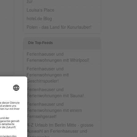
zur
Louisa's Place
hotel.de Blog
Polen - das Land für Kururlauber!
Die Top-Feeds
Ferienhaeuser und
Ferienwohnungen mit Whirlpool!
Ferienhaeuser und
Ferienwohnungen mit
Geschirrspueler!
Ferienhaeuser und
Ferienwohnungen mit Sauna!
Ferienhaeuser und
Ferienwohnungen mit einem
Fernsehgeraet!
A-Z Urlaub im Berlin Mitte - grosse
Auswahl an Ferienhaeuser und
Ferienwohn