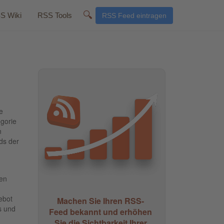
🔍
S Wiki
RSS Tools
RSS Feed eintragen
e
gorie
n
ds der
uen
ebot
Machen Sie Ihren RSS-
s und
Feed bekannt und erhöhen
Sie die Sichtbarkeit Ihrer