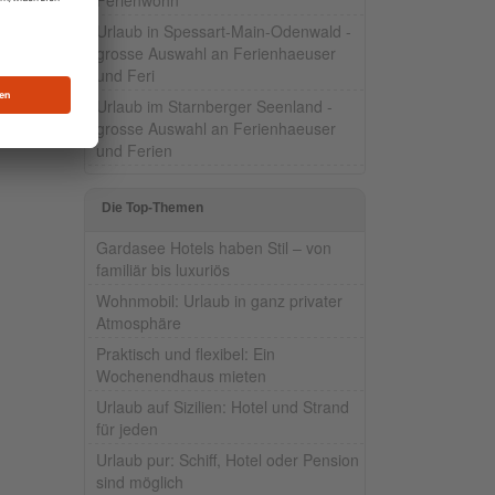
Urlaub in Spessart-Main-Odenwald -
grosse Auswahl an Ferienhaeuser
und Feri
Urlaub im Starnberger Seenland -
grosse Auswahl an Ferienhaeuser
und Ferien
Die Top-Themen
Gardasee Hotels haben Stil – von
familiär bis luxuriös
Wohnmobil: Urlaub in ganz privater
Atmosphäre
Praktisch und flexibel: Ein
Wochenendhaus mieten
Urlaub auf Sizilien: Hotel und Strand
für jeden
Urlaub pur: Schiff, Hotel oder Pension
sind möglich