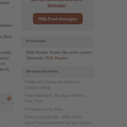
izeit
Website!
RSS-Feed eintragen
nlichem
hr Boot
RSS-Reader
RSS-Reader finden Sie unter unsere
rzreise
Übersicht:
RSS-Reader
esten
rch
kunft.
Die neuesten Feeds
Treffpunkt-Ostsee.de alles zum
Ostsee-Urlaub
Hotel Gebhard - Boutique-Hotel in
Fiss, Tirol
Ferienwohnung Grau
Ostsee-Urlaube.de - RSS-Feed /
neue Ferienunterünfte an der Ostsee