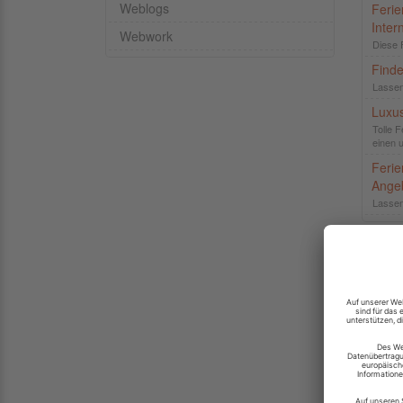
Weblogs
Feri
Inter
Webwork
Diese 
Finde
Lassen
Luxu
Tolle F
einen 
Ferie
Ange
Lassen
Seite