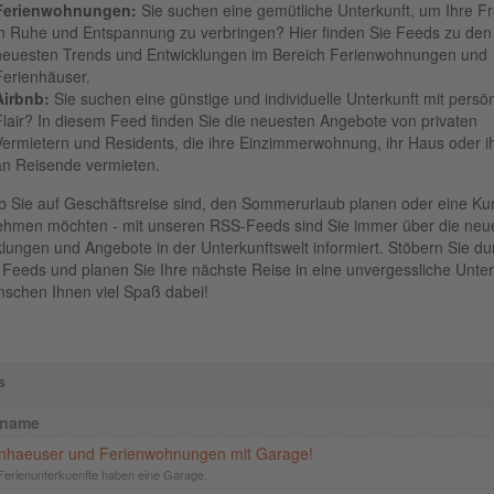
Ferienwohnungen:
Sie suchen eine gemütliche Unterkunft, um Ihre Fre
in Ruhe und Entspannung zu verbringen? Hier finden Sie Feeds zu den
neuesten Trends und Entwicklungen im Bereich Ferienwohnungen und
Ferienhäuser.
Airbnb:
Sie suchen eine günstige und individuelle Unterkunft mit persö
Flair? In diesem Feed finden Sie die neuesten Angebote von privaten
Vermietern und Residents, die ihre Einzimmerwohnung, ihr Haus oder i
an Reisende vermieten.
ob Sie auf Geschäftsreise sind, den Sommerurlaub planen oder eine Ku
ehmen möchten - mit unseren RSS-Feeds sind Sie immer über die neu
lungen und Angebote in der Unterkunftswelt informiert. Stöbern Sie du
Feeds und planen Sie Ihre nächste Reise in eine unvergessliche Unter
nschen Ihnen viel Spaß dabei!
s
dname
enhaeuser und Ferienwohnungen mit Garage!
Ferienunterkuenfte haben eine Garage.