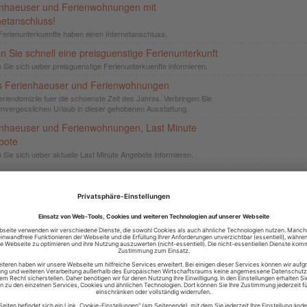
enhaeuser und Ferienwohnungen mit
netanschluss!
Ferienunterkuenfte haben einen Internetanschluss.
n Sie schnell eine preisguenstige Ferienunterkunft
 Sie sich ueber preisguenstige Ferienunterkuenfte informieren.
s Ferienhaeuser und Ferienwohnungen
eriendomizile fuer die schoenste Zeit des Jahres. Verbringen Sie
unvergesslichen Urlaub in dieser gehobenen Ausstattung.
nhaeuser und Ferienwohnungen, Last Minute
bote
 Sie sich ueber aktuelle Last Minute Angebote informieren.
n:
1
2
3