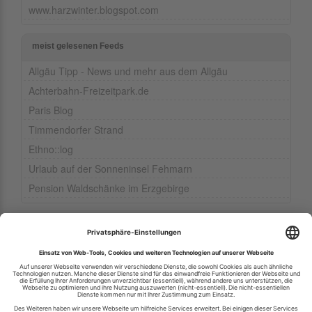
www.harzwinter.blogspot.com
meist gelesenen Feeds
Allgäu Tipp - News und mehr aus dem Allgäu
Achterbahn-Freizeitpark.de
Paris Blog
Timmendorfer Strand
Ethno::log
Urlaub auf der Sonneninsel Fehmarn
Pension Waldschänke im Erzgebirge
Ihren RSS-Feed veröffentlichen