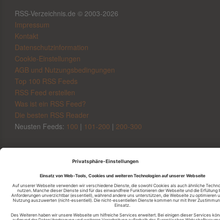
RSS-Verzeichnis.de © 2003-2026
Impressum
Kontakt
Datenschutzinformation
Cookie-Einstellungen
AGB und Nutzungsbedingungen
Top 100 RSS Feeds
RSS Feed erstellen
Was ist ein RSS Feed?
Die besten RSS Reader
Neusten Feeds:
100
|
101-200
|
200-300