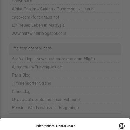
Babyhotels
Afrika Reisen - Safaris - Rundreisen - Urlaub
cape-coral-ferienhaus.net
Ein neues Leben in Malaysia
www.harzwinter.blogspot.com
meist gelesenen Feeds
Allgäu Tipp - News und mehr aus dem Allgäu
Achterbahn-Freizeitpark.de
Paris Blog
Timmendorfer Strand
Ethno::log
Urlaub auf der Sonneninsel Fehmarn
Pension Waldschänke im Erzgebirge