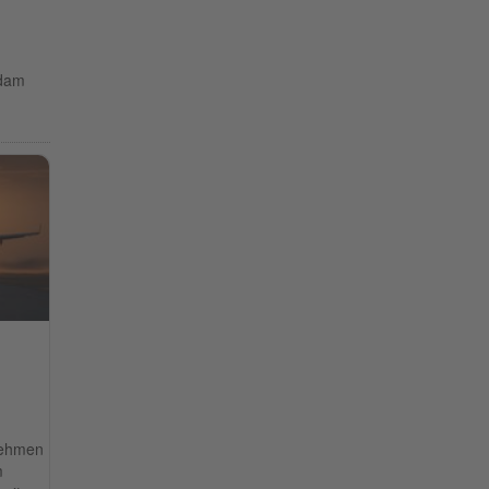
sdam
n
nehmen
m