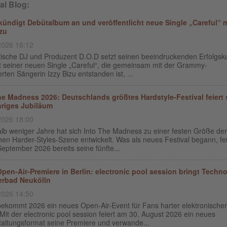
al Blog:
kündigt Debütalbum an und veröffentlicht neue Single „Careful“ m
izu
2026 16:12
itische DJ und Produzent D.O.D setzt seinen beeindruckenden Erfolgsk
it seiner neuen Single „Careful“, die gemeinsam mit der Grammy-
rten Sängerin Izzy Bizu entstanden ist, ...
he Madness 2026: Deutschlands größtes Hardstyle-Festival feiert 
hriges Jubiläum
2026 18:00
alb weniger Jahre hat sich Into The Madness zu einer festen Größe der
en Harder-Styles-Szene entwickelt. Was als neues Festival begann, fei
eptember 2026 bereits seine fünfte...
pen-Air-Premiere in Berlin: electronic pool session bringt Techno
rbad Neukölln
2026 14:50
 bekommt 2026 ein neues Open-Air-Event für Fans harter elektronischer
Mit der electronic pool session feiert am 30. August 2026 ein neues
taltungsformat seine Premiere und verwande...