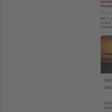
Havelb
Potsd
28.07.
Am 7. u
erneut 
Festiva
Rei
bet
Entd
RSS-