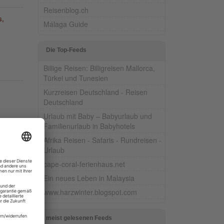
Reisenblog.ch
s,
Málaga Guide
Die Top-Feeds
Billige Reisen: Billigreisen Mallorca,
Türkei und Tunesien
Kurzreisen Deutschland - Reisen
Deutschland
Urlaub mit Baby – Babyurlaub und
Familienurlaub in Babyhotels
erg.
Afrika Reisen - Safaris - Rundreisen -
Urlaub
cape-coral-ferienhaus.net
Ein neues Leben in Malaysia
www.harzwinter.blogspot.com
ht
meist gelesenen Feeds