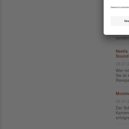
NATURE
Festi
29.07.
Die Vo
Festiva
sondern
Neelix
Sound
28.07.
Wer mit
Sie is
Raveped
Mosima
28.07.
Der Sc
Karrier
erfolgr