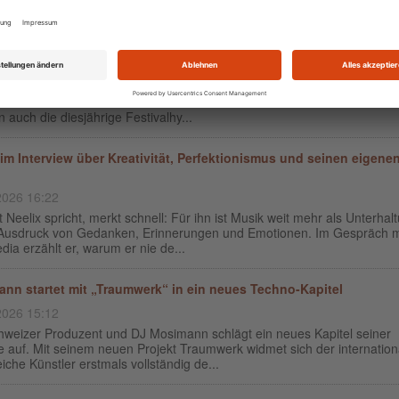
 ONE 2026 veröffentlicht Timetable – Neelix liefert die offizielle
valhymne
2026 15:00
rfreude auf die NATURE ONE 2026 steigt weiter. Wenige Wochen vor 
l haben die Veranstalter nicht nur den offiziellen Timetable veröffentlich
 auch die diesjährige Festivalhy...
 im Interview über Kreativität, Perfektionismus und seinen eigene
2026 16:22
 Neelix spricht, merkt schnell: Für ihn ist Musik weit mehr als Unterhal
t Ausdruck von Gedanken, Erinnerungen und Emotionen. Im Gespräch m
ia erzählt er, warum er nie de...
nn startet mit „Traumwerk“ in ein neues Techno-Kapitel
2026 15:12
hweizer Produzent und DJ Mosimann schlägt ein neues Kapitel seiner
e auf. Mit seinem neuen Projekt Traumwerk widmet sich der internation
eiche Künstler erstmals vollständig de...