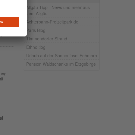
Allgäu Tipp - News und mehr aus
dem Allgäu
Achterbahn-Freizeitpark.de
dem
Paris Blog
t,
Timmendorfer Strand
Ethno::log
n
Urlaub auf der Sonneninsel Fehmarn
Pension Waldschänke im Erzgebirge
tung.
it
al