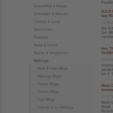
Festiv
Gesundheit & Körper
D.O.D 
Immobilien & Wohnen
Izzy B
Lifestyle & Luxus
03.08.
Der br
Nachrichten
fort. M
nominie
Podcasts
Reise & Urlaub
Into T
fünfjä
Sparen & Vergleichen
31.07.
Weblogs
Innerh
Back & Food Blogs
deutsch
am 5. S
Bildungs-Blogs
Finanz-Blogs
Neue O
Somme
Firmen-Blogs
31.07.
Foto-Blogs
Berlin
Musik. 
Internet & Co Weblogs
Verans