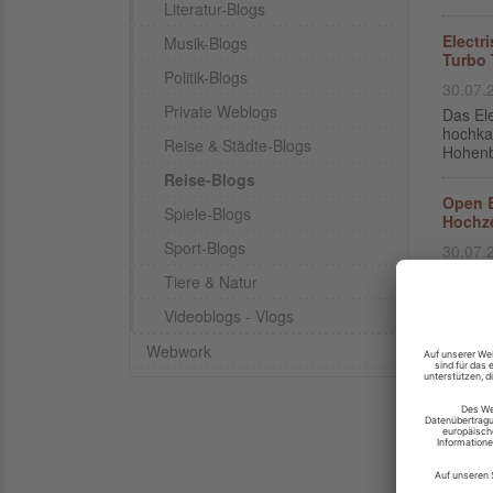
Literatur-Blogs
Electr
Musik-Blogs
Turbo 
Politik-Blogs
30.07.
Private Weblogs
Das Ele
hochka
Reise & Städte-Blogs
Hohenbu
Reise-Blogs
Open B
Spiele-Blogs
Hochz
Sport-Blogs
30.07.
Meine 
Tiere & Natur
Festiv
Für mic
Videoblogs - Vlogs
Webwork
Indian
wieder
29.07.
Wenn E
psyched
leucht