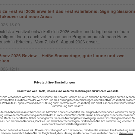
isize Festival 2026 erweitert das Festivalerlebnis: Signing Session
Takeover und neue Areas
2026 18:00
ctrisize Festival entwickelt sich 2026 weiter und bringt neben einem
rätigen Line-up auch zahlreiche neue Programmpunkte nach Haus
sch in Erkelenz. Vom 7. bis 9. August 2026 erwar...
eatz 2026 Review – Heiße Sommertage, gute Laune und zwei
eiten
2026 12:11
Premiere beim Open Beatz Festival Nächste Station in diesem
alsommer war für mich das Open Beatz Festival in der Nähe von Nürnb
h sollte es eine Premiere werden. Entspreche...
 Spirit Festival 2026: Deutschlands größte Psytrance-Welt öffnet
 ihre Tore
2026 15:27
nde August tausende Menschen in bunten Outfits durch eine
elische Parallelwelt tanzen, fluoreszierende Kunstwerke im Schwarzlic
en und auf mehreren Bühnen rund um die Uhr Psytran...