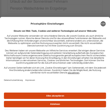
Urlaub auf der Sonneninsel Fehmarn
Pension Waldschänke im Erzgebirge
Ihren RSS-Feed veröffentlichen
RSS-Verzeichnis.de © 2003-2026
Impressum
Kontakt
Datenschutzinformation
Cookie-Einstellungen
AGB und Nutzungsbedingungen
Top 100 RSS Feeds
RSS Feed erstellen
Was ist ein RSS Feed?
Die besten RSS Reader