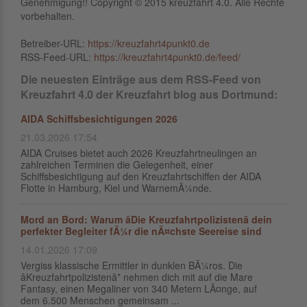
Genehmigung!! Copyright © 2015 kreuzfahrt 4.0. Alle Rechte
vorbehalten.
Betreiber-URL:
https://kreuzfahrt4punkt0.de
RSS-Feed-URL:
https://kreuzfahrt4punkt0.de/feed/
Die neuesten Einträge aus dem RSS-Feed von
Kreuzfahrt 4.0 der Kreuzfahrt blog aus Dortmund:
AIDA Schiffsbesichtigungen 2026
21.03.2026 17:54
AIDA Cruises bietet auch 2026 Kreuzfahrtneulingen an
zahlreichen Terminen die Gelegenheit, einer
Schiffsbesichtigung auf den Kreuzfahrtschiffen der AIDA
Flotte in Hamburg, Kiel und WarnemÃ¼nde.
Mord an Bord: Warum âDie Kreuzfahrtpolizistenâ dein
perfekter Begleiter fÃ¼r die nÃ¤chste Seereise sind
14.01.2026 17:09
Vergiss klassische Ermittler in dunklen BÃ¼ros. Die
âKreuzfahrtpolizistenâ* nehmen dich mit auf die Mare
Fantasy, einen Megaliner von 340 Metern LÃ¤nge, auf
dem 6.500 Menschen gemeinsam ...