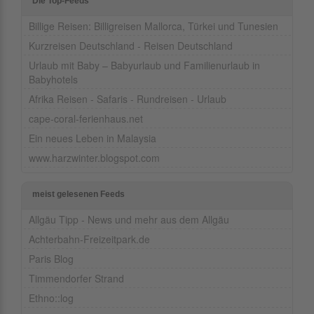
Die Top-Feeds
Billige Reisen: Billigreisen Mallorca, Türkei und Tunesien
Kurzreisen Deutschland - Reisen Deutschland
Urlaub mit Baby – Babyurlaub und Familienurlaub in
Babyhotels
Afrika Reisen - Safaris - Rundreisen - Urlaub
cape-coral-ferienhaus.net
Ein neues Leben in Malaysia
www.harzwinter.blogspot.com
meist gelesenen Feeds
Allgäu Tipp - News und mehr aus dem Allgäu
Achterbahn-Freizeitpark.de
Paris Blog
Timmendorfer Strand
Ethno::log