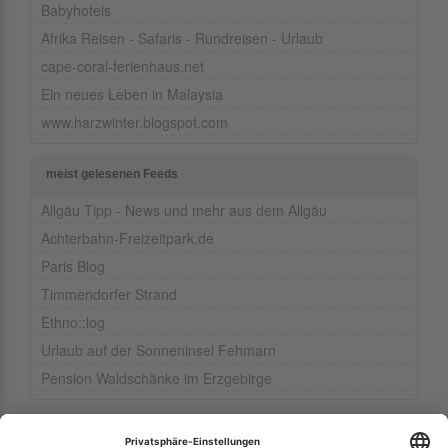
Babyhotels
Afrika Reisen - Safaris - Rundreisen - Urlaub
cape-coral-ferienhaus.net
Ein neues Leben in Malaysia
www.harzwinter.blogspot.com
meist gelesenen Feeds
Allgäu Tipp - News und mehr aus dem Allgäu
Achterbahn-Freizeitpark.de
Paris Blog
Timmendorfer Strand
Ethno::log
Urlaub auf der Sonneninsel Fehmarn
Pension Waldschänke im Erzgebirge