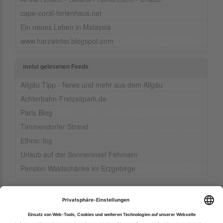
cape-coral-ferienhaus.net
Ein neues Leben in Malaysia
www.harzwinter.blogspot.com
meist gelesenen Feeds
Allgäu Tipp - News und mehr aus dem Allgäu
Achterbahn-Freizeitpark.de
Paris Blog
Timmendorfer Strand
Ethno::log
Urlaub auf der Sonneninsel Fehmarn
Pension Waldschänke im Erzgebirge