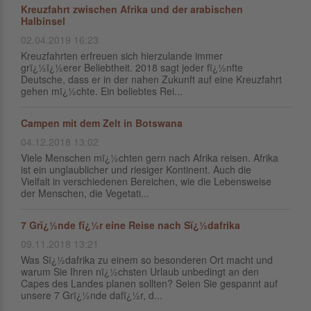
Kreuzfahrt zwischen Afrika und der arabischen
Halbinsel
02.04.2019 16:23
Kreuzfahrten erfreuen sich hierzulande immer
grï¿½ï¿½erer Beliebtheit. 2018 sagt jeder fï¿½nfte
Deutsche, dass er in der nahen Zukunft auf eine Kreuzfahrt
gehen mï¿½chte. Ein beliebtes Rei...
Campen mit dem Zelt in Botswana
04.12.2018 13:02
Viele Menschen mï¿½chten gern nach Afrika reisen. Afrika
ist ein unglaublicher und riesiger Kontinent. Auch die
Vielfalt in verschiedenen Bereichen, wie die Lebensweise
der Menschen, die Vegetati...
7 Grï¿½nde fï¿½r eine Reise nach Sï¿½dafrika
09.11.2018 13:21
Was Sï¿½dafrika zu einem so besonderen Ort macht und
warum Sie Ihren nï¿½chsten Urlaub unbedingt an den
Capes des Landes planen sollten? Seien Sie gespannt auf
unsere 7 Grï¿½nde dafï¿½r, d...