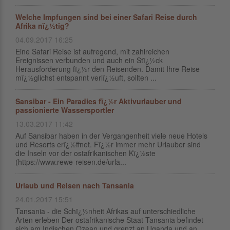
Welche Impfungen sind bei einer Safari Reise durch
Afrika nï¿½tig?
04.09.2017 16:25
Eine Safari Reise ist aufregend, mit zahlreichen
Ereignissen verbunden und auch ein Stï¿½ck
Herausforderung fï¿½r den Reisenden. Damit Ihre Reise
mï¿½glichst entspannt verlï¿½uft, sollten ...
Sansibar - Ein Paradies fï¿½r Aktivurlauber und
passionierte Wassersportler
13.03.2017 11:42
Auf Sansibar haben in der Vergangenheit viele neue Hotels
und Resorts erï¿½ffnet. Fï¿½r immer mehr Urlauber sind
die Inseln vor der ostafrikanischen Kï¿½ste
(https://www.rewe-reisen.de/urla...
Urlaub und Reisen nach Tansania
24.01.2017 15:51
Tansania - die Schï¿½nheit Afrikas auf unterschiedliche
Arten erleben Der ostafrikanische Staat Tansania befindet
sich am Indischen Ozean und grenzt an Uganda und an