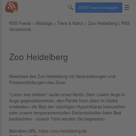
🔍
☰
RSS Feed eintragen
RSS Feeds
>
Weblogs
>
Tiere & Natur
> Zoo Heidelberg | RSS
Verzeichnis
Zoo Heidelberg
Newsfeed des Zoo Heidelberg mit Veranstaltungen und
Pressemitteilungen des Zoos.
"Leben live erleben" lautet unser Motto: Dem Löwen Auge in
Auge gegenüberstehen, den Panda hoch oben im Geäst
entdecken, die Balz der mächtigen Hyazintharas belauschen
oder unsere temperamentvollen Elefantenbullen beim Bad
beobachten - unsere Tiere werden Sie begeistern.
Betreiber-URL:
https://zoo-heidelberg.de