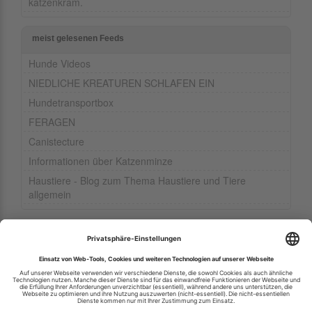
katzenkram.
meist gelesenen Feeds
Hunde Videos
NIEDLICHE KREATUREN SCHLAFEN EIN
Hundetransportbox
FERAGEN
Canistecture
Informationen über Katzenminze
Haustiere - Blog zum Thema Haustiere und Tiere
allgemein
Ihren RSS-Feed veröffentlichen