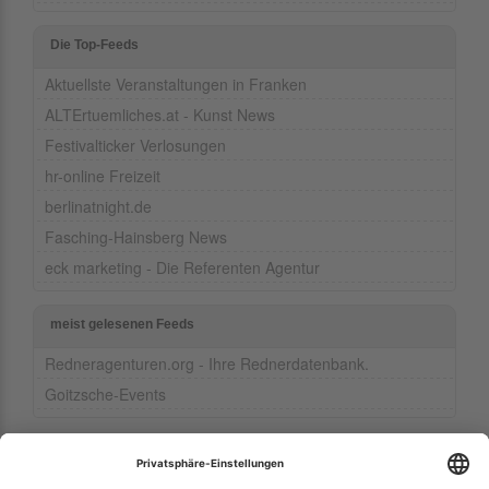
Die Top-Feeds
Aktuellste Veranstaltungen in Franken
ALTErtuemliches.at - Kunst News
Festivalticker Verlosungen
hr-online Freizeit
berlinatnight.de
Fasching-Hainsberg News
eck marketing - Die Referenten Agentur
meist gelesenen Feeds
Redneragenturen.org - Ihre Rednerdatenbank.
Goitzsche-Events