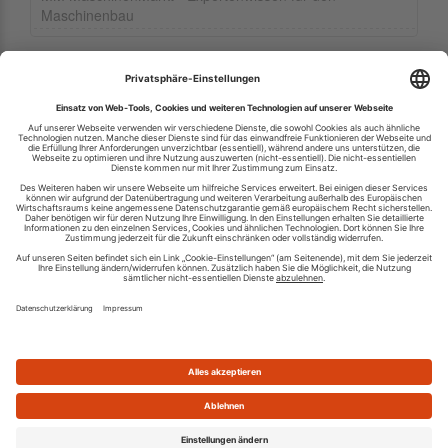
Maschinenbau
Ihren RSS-Feed veröffentlichen
RSS-Verzeichnis.de © 2003-2026
Impressum
Kontakt
Datenschutzinformation
Cookie-Einstellungen
AGB und Nutzungsbedingungen
Top 100 RSS Feeds
RSS Feed erstellen
Was ist ein RSS Feed?
Die besten RSS Reader
Neusten Feeds:
100
|
101-200
|
200-300