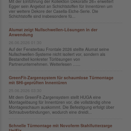
Mit der Einführung der Kollektion Dekorativ 26+ erweitert
Egger sein Angebot an Schichtstoffen für Innentüren um
vier weitere Dekore der Casella-Eiche-Serie. Die
Schichtstoffe sind insbesondere fü...
Alumat zeigt Nullschwellen-Lösungen in der
Anwendung
26.06.2026 01:30
Auf der Fensterbau Frontale 2026 stellte Alumat seine
Nullschwellen-Systeme nicht isoliert vor, sondern als
Bestandteil konkreter Türlösungen von
Partnerunternehmen. Weiterlesen …...
GreenFit-Zargensystem für schaumlose Türmontage
mit SHI-geprüften Innentüren
25.06.2026 03:30
Mit dem GreenFit-Zargensystem stellt HUGA eine
Montagelösung für Innentüren vor, die vollständig ohne
Montageschaum auskommt. Die Befestigung erfolgt über
Schraubverbindungen, wodurch eine dreidi...
Schnelle Türmontage mit Novoferm Stahlfutterzarge
UniFix