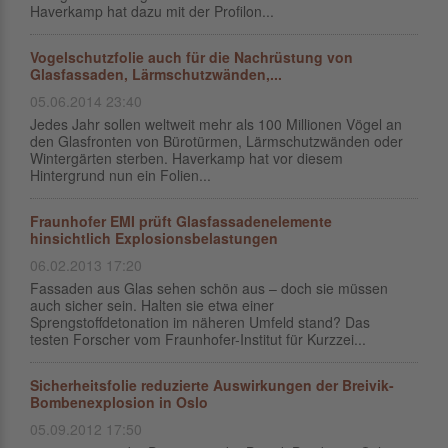
Haverkamp hat dazu mit der Profilon...
Vogelschutzfolie auch für die Nachrüstung von
Glasfassaden, Lärmschutzwänden,...
05.06.2014 23:40
Jedes Jahr sollen weltweit mehr als 100 Millionen Vögel an
den Glas­fron­ten von Bürotürmen, Lärmschutzwänden oder
Wintergärten ster­ben. Haver­kamp hat vor diesem
Hintergrund nun ein Folien...
Fraunhofer EMI prüft Glasfassadenelemente
hinsichtlich Explosionsbelastungen
06.02.2013 17:20
Fassaden aus Glas sehen schön aus – doch sie müssen
auch sicher sein. Halten sie etwa einer
Sprengstoffdetonation im näheren Umfeld stand? Das
testen Forscher vom Fraunhofer-Institut für Kurzzei...
Sicherheitsfolie reduzierte Auswirkungen der Breivik-
Bombenexplosion in Oslo
05.09.2012 17:50