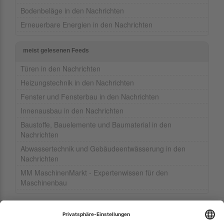
Bodenbeläge in den Nachrichten
Erneuerbare Energien in den Nachrichten
meist gelesenen Feeds
Türen in den Nachrichten
Heizungstechnik in den Nachrichten
Fenster und Fensterbau in den Nachrichten
Innenausbau in den Nachrichten
Baustoffe, Bauelemente und Baumaterial in den
Nachrichten
Abwassertechnik und Gebäudeentwässerung in den
Nachrichten
MM MaschinenMarkt - Expertenwissen für den
Maschinenbau