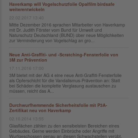
Haverkamp will Vogelschutzfolie Opalfilm birdsafe
weiterentwickeln
22.02.2017 13:40
Mitte Dezember 2016 sprachen Mitarbeiter von Haverkamp
mit Dr. Judith Förster vom Bund für Umwelt und
Naturschutz Deutschland (BUND) über neue Möglichkeiten
zur Verminderung von Vogelschlag an gro...
Neue Anti-Graffiti- und -Scratching-Fensterfolie von
3M zur Prävention
17.11.2016 17:00
3M bietet mit der AG 4 eine neue Anti-Graffiti-Fensterfolie
als Opfer­schicht für die Vandalismus-Prävention an: Statt
bei Schäden die kom­plette Ver­glasung austauschen zu
müssen, reicht das A...
Durchwurfhemmende Sicherheitsfolie mit P3A-
Zertifikat neu von Haverkamp
02.10.2014 13:55
Glasflächen zählen zu den sensibelsten Bereichen eines
Gebäudes. Gerne werden Einbrüche oder Angriffe mit
Wurfgeschossen genau an diesen Schwachstellen verübt.