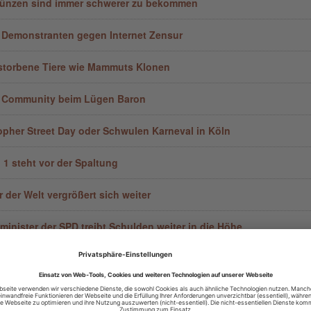
ünzen sind immer schwerer zu bekommen
 Demonstranten gegen Internet Zensur
torbene Tiere wie Mammuts Klonen
 Community beim Lügen Baron
opher Street Day oder Schwulen Karneval in Köln
 1 steht vor der Spaltung
 der Welt vergrößert sich weiter
minister der SPD treibt Schulden weiter in die Höhe
 Energie Strom aus der Wüste trifft den Zeitgeist voll
n die Deutschen Parteien noch den Zeitgeist