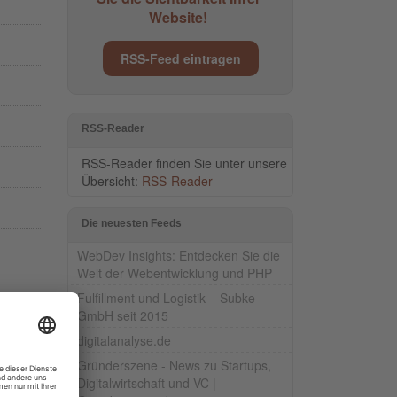
Website!
RSS-Feed eintragen
RSS-Reader
RSS-Reader finden Sie unter unsere
Übersicht:
RSS-Reader
Die neuesten Feeds
WebDev Insights: Entdecken Sie die
Welt der Webentwicklung und PHP
Fulfillment und Logistik – Subke
GmbH seit 2015
digitalanalyse.de
Gründerszene - News zu Startups,
Digitalwirtschaft und VC |