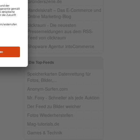
Gründerszene.de
Handelskraft – Das E-Commerce und
Online Marketing-Blog
hs
clickraum - Die neuesten
Pressemeldungen aus dem RSS-
Feed von clickraum
Shopware Agentur intoCommerce
Die Top-Feeds
Speicherkarten Datenrettung für
Fotos, Bilder,...
Anonym-Surfen.com
Mr. Foxy - Schneller als jede Auktion
Der Feed zu Bilder weicher
Fotos Wiederherstellen
Mag-tutorials.de
Games & Technik