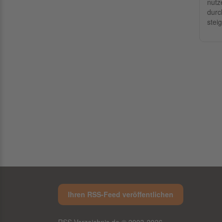
nutz
durc
stei
Ihren RSS-Feed veröffentlichen
RSS-Verzeichnis.de © 2003-2026