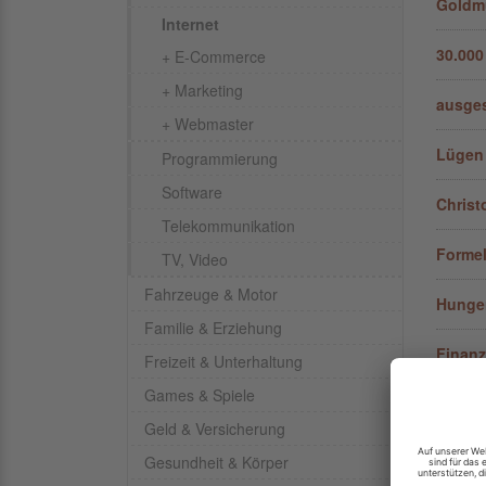
Goldm
Internet
30.000
+ E-Commerce
+ Marketing
ausges
+ Webmaster
Lügen
Programmierung
Software
Christ
Telekommunikation
Formel
TV, Video
Fahrzeuge & Motor
Hunger
Familie & Erziehung
Finanz
Freizeit & Unterhaltung
Games & Spiele
Sonnen
Geld & Versicherung
Treffe
Gesundheit & Körper