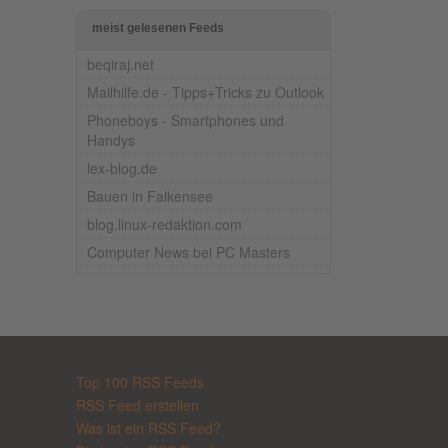
meist gelesenen Feeds
beqiraj.net
Mailhilfe.de - Tipps+Tricks zu Outlook
Phoneboys - Smartphones und
Handys
lex-blog.de
Bauen in Falkensee
blog.linux-redaktion.com
Computer News bei PC Masters
Top 100 RSS Feeds
RSS Feed erstellen
Was ist ein RSS Feed?