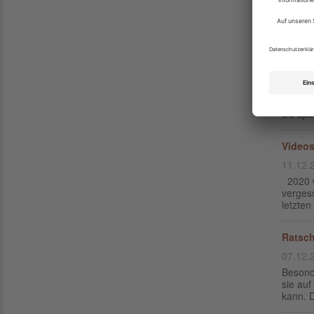
dem 29.
Gesetz
Spiele
22.02.
Online
sich Sp
sie spä
Videos
11.12.
2020 wi
vergess
letzten
Ratsch
07.12.
Besonde
sie auf
kann. D