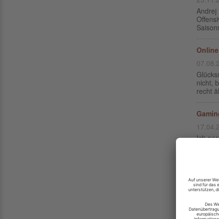
Andrej
Offensi
Saisons
Online
07.08.
Glückss
nicht, 
recht ä
Gaming
17.04.
Ich per
Empfeh
persönl
Vin Di
am 29.
11.03.
Dicht g
2020 wi