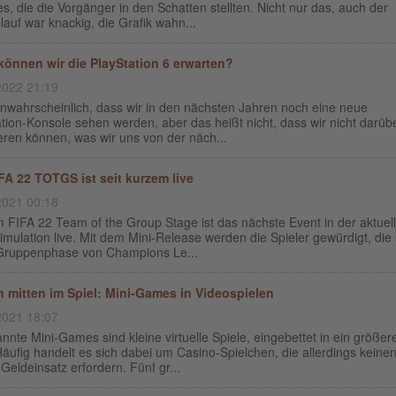
s, die die Vorgänger in den Schatten stellten. Nicht nur das, auch der
lauf war knackig, die Grafik wahn...
önnen wir die PlayStation 6 erwarten?
2022 21:19
unwahrscheinlich, dass wir in den nächsten Jahren noch eine neue
tion-Konsole sehen werden, aber das heißt nicht, dass wir nicht darüb
eren können, was wir uns von der näch...
FA 22 TOTGS ist seit kurzem live
2021 00:18
 FIFA 22 Team of the Group Stage ist das nächste Event in der aktuel
imulation live. Mit dem Mini-Release werden die Spieler gewürdigt, die 
 Gruppenphase von Champions Le...
 mitten im Spiel: Mini-Games in Videospielen
2021 18:07
nte Mini-Games sind kleine virtuelle Spiele, eingebettet in ein größer
Häufig handelt es sich dabei um Casino-Spielchen, die allerdings keine
Geldeinsatz erfordern. Fünf gr...