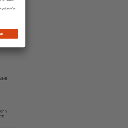
n von
sen
 wenn
iell
wenn
den