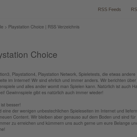
RSS Feeds
RS
le
> Playstation Choice | RSS Verzeichnis
ystation Choice
tion3, Playstation4, Playstation Network, Spieletests, die etwas andere
eite im Internet! Wir sind ehrlich und immer anders. Wir berichten über
enspiele und alles ander womit man Spielen kann. Natürlich ist auch H
ei! Gewinnspiele gibt es natürlich auch immer wieder!
ist besser!
d eine der wenigen unbestechlichen Spieleseiten im Internet und liefer
h neuen Content. Wir bleiben aber genauso auf dem Boden und sind für
immer zu erreichen und kümmern uns auch gerne um eure Belange un
he!