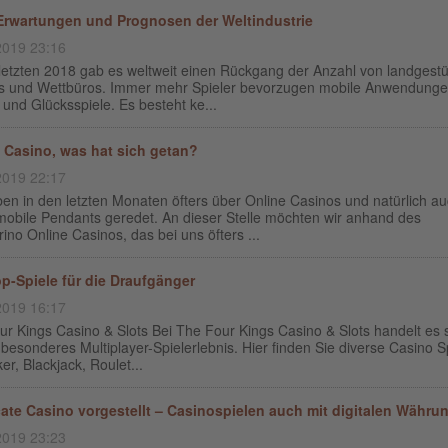
Erwartungen und Prognosen der Weltindustrie
2019 23:16
 letzten 2018 gab es weltweit einen Rückgang der Anzahl von landgestü
s und Wettbüros. Immer mehr Spieler bevorzugen mobile Anwendunge
und Glücksspiele. Es besteht ke...
 Casino, was hat sich getan?
2019 22:17
en in den letzten Monaten öfters über Online Casinos und natürlich a
mobile Pendants geredet. An dieser Stelle möchten wir anhand des
no Online Casinos, das bei uns öfters ...
op-Spiele für die Draufgänger
2019 16:17
r Kings Casino & Slots Bei The Four Kings Casino & Slots handelt es 
besonderes Multiplayer-Spielerlebnis. Hier finden Sie diverse Casino S
er, Blackjack, Roulet...
ate Casino vorgestellt – Casinospielen auch mit digitalen Währu
2019 23:23