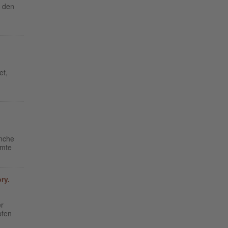
m den
et,
anche
mmte
ry.
er
pfen