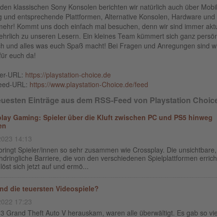
den klassischen Sony Konsolen berichten wir natürlich auch über Mobi
 und entsprechende Plattformen, Alternative Konsolen, Hardware und 
 mehr! Kommt uns doch einfach mal besuchen, denn wir sind immer aktu
ehrlich zu unseren Lesern. Ein kleines Team kümmert sich ganz persön
h und alles was euch Spaß macht! Bei Fragen und Anregungen sind w
für euch da!
ber-URL:
https://playstation-choice.de
eed-URL:
https://www.playstation-Choice.de/feed
euesten Einträge aus dem RSS-Feed von Playstation Choic
lay Gaming: Spieler über die Kluft zwischen PC und PS5 hinweg
en
2023 14:13
bringt Spieler/innen so sehr zusammen wie Crossplay. Die unsichtbare,
dringliche Barriere, die von den verschiedenen Spielplattformen errich
löst sich jetzt auf und ermö...
nd die teuersten Videospiele?
2022 17:23
3 Grand Theft Auto V herauskam, waren alle überwältigt. Es gab so vie