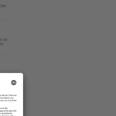
 Der
n oft
ch
n ich
 wird
ai
ab