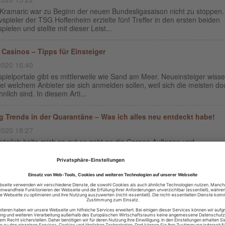
 Kramaric war zu Beginn der neuen Bundesligasaison nicht zu stoppen.
vspieler der TSG Hoffenheim erzielte fünf Treffer in den ersten beiden
pielen und stellte mit dieser Leist...
 Casinos – Tipps für Einsteiger
2020 16:40
pielportale gibt es mittlerweile wie Sand am Meer. Neueinsteiger wisse
bei welchem Anbieter sie sich anmelden sollen, weil sich die meisten do
hnlich sind. In diesem Arti...
 Trends in der Quarantäne – Was ich alles neu entdeckt habe!
2020 18:27
sönlich halte mich so gut es geht an die Corona Auflagen und
lungen der Bundesregierung und zwar so streng wie möglich. Das kan
ich auch ganz gut realisieren, da ich derzei...
esel auf der Überholspur: PS4-Game „Fast & Furious Crossroads”
 Mai veröffentlicht
2020 16:58
efolgt zum Kinostart des 9. Teiles der “Fast & Furious”-Reihe am 21. M
rd das Game zum Film veröffentlicht: „Fast & Furious Crossroads“ ist 