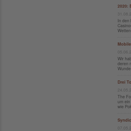
2020: 
31.08.
In den
Casino
Wetten 
Mobile
05.06.
Wir hab
deren 
Wunderi
Drei T
24.05.
The Fou
um ein 
wie Pok
Syndic
07.05.