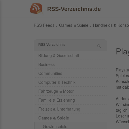
RSS-Verzeichnis.de
RSS Feeds
>
Games & Spiele
>
Handhelds & Konso
RSS Verzeichnis
Pla
Bildung & Gesellschaft
Business
Playsta
Communities
Spieles
Konsol
Computer & Technik
mit dab
Fahrzeuge & Motor
Anders 
Familie & Erziehung
Wir sin
Freizeit & Unterhaltung
täglic
Leser 
Games & Spiele
Wünsc
Gewinnspiele