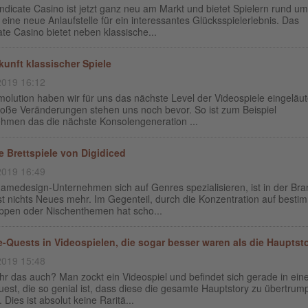
dicate Casino ist jetzt ganz neu am Markt und bietet Spielern rund u
eine neue Anlaufstelle für ein interessantes Glücksspielerlebnis. Das
te Casino bietet neben klassische...
kunft klassischer Spiele
2019 16:12
olution haben wir für uns das nächste Level der Videospiele eingeläut
roße Veränderungen stehen uns noch bevor. So ist zum Beispiel
hmen das die nächste Konsolengeneration ...
le Brettspiele von Digidiced
2019 16:49
amedesign-Unternehmen sich auf Genres spezialisieren, ist in der Br
st nichts Neues mehr. Im Gegenteil, durch die Konzentration auf besti
uppen oder Nischenthemen hat scho...
e-Quests in Videospielen, die sogar besser waren als die Hauptsto
2019 15:48
hr das auch? Man zockt ein Videospiel und befindet sich gerade in ein
est, die so genial ist, dass diese die gesamte Hauptstory zu übertrum
. Dies ist absolut keine Raritä...