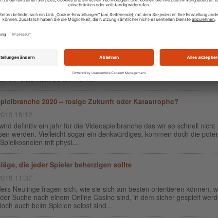
 Mai für...
esänderungen für Online Casinos machen Hoffnung für Millione
rn
2020 00:23
 Casinos sind immer wieder ein Grund für Diskussionen. Natürlich müs
ieler nicht wundern, die in irgendwelchen unseriösen Casinos spielen,
ter ihr Geld nicht bekommen....
pielbranche 2020 – rosige Zukunft oder Katastrophe?
2019 18:12
rd definitiv ein jahr für die Videospielbranche das wir so schnell nicht
en werden. Vielleicht sogar ein denkwürdiges, kommen doch die potent
 Spielkosnolen mit physi...
läge, die jeder Spieler beherzigen sollte
2019 11:37
rs Neulinge fragen sich, wie sie sich am besten orientieren können, 
 der Suche nach einem Online Casino sind, in dem sicher gespielt wer
och auch beim Spielen selbst sind...