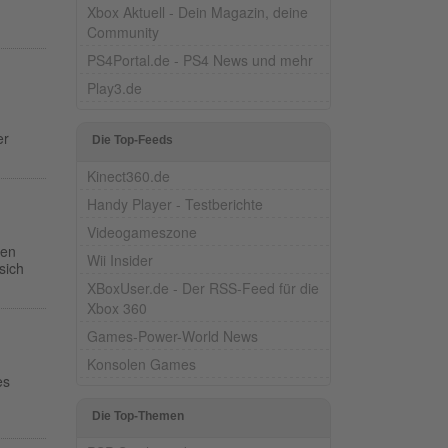
Xbox Aktuell - Dein Magazin, deine
Community
PS4Portal.de - PS4 News und mehr
Play3.de
er
Die Top-Feeds
Kinect360.de
Handy Player - Testberichte
Videogameszone
len
Wii Insider
sich
XBoxUser.de - Der RSS-Feed für die
Xbox 360
Games-Power-World News
Konsolen Games
es
n
Die Top-Themen