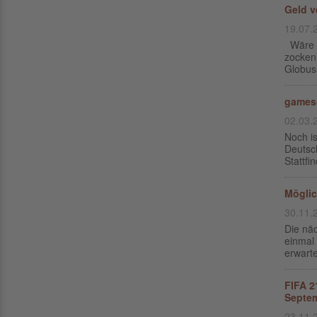
Geld v
19.07.
Wäre e
zocken
Globus 
gamesc
02.03.
Noch is
Deutsc
Stattfi
Möglic
30.11.
Die näc
einmal 
erwarte
FIFA 2
Septe
23.11.