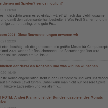
erdienen mit Spielen? seriös möglich?
2021 20:50
s nicht schön wenn es so einfach wäre? Einfach das Lieblingsgame
 und damit den Lebensunterhalt bestreiten? Was Profi Gamer rund um
einige Jahre training, eine gute Po...
om 2021: Diese Neuvorstellungen erwarten wir
2021 22:29
t nicht bestätigt, ob die gamescom, die größte Messe für Computerspie
hland 2021 wieder für Besucherinnen und Besucher geöffnet wird.
nden soll sie jedoch am 25. bis 29....
hkeiten der Next-Gen Konsolen und was wir uns wünschen
2020 16:49
hste Konsolengeneration steht in den Startlöchern und wird uns wiede
auf ein neues Level führen. Dabei kann man nicht nur bessere Spiele
n, kürzere Ladezeiten und vor allem v...
1 POTM: Andrej Kramaric ist der Bundesligaspieler des Monats
mber
2020 15:22