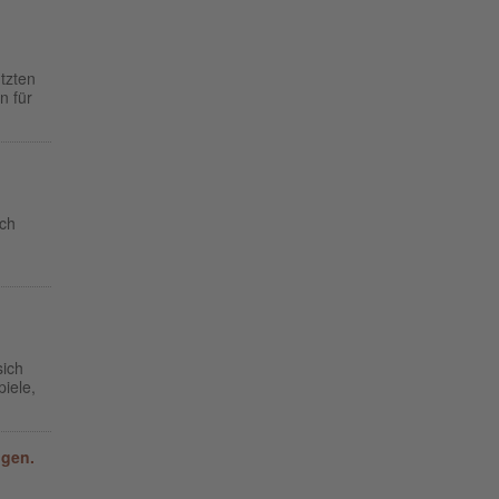
tzten
n für
uch
sich
piele,
ngen.