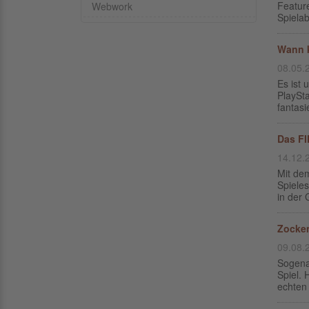
Feature
Webwork
Spielab
Wann k
08.05.
Es ist 
PlaySta
fantasi
Das FI
14.12.
Mit dem
Spieles
in der
Zocken
09.08.
Sogenan
Spiel. 
echten 