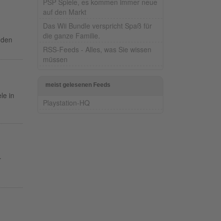
PSP Spiele, es kommen immer neue
auf den Markt
Das Wii Bundle verspricht Spaß für
die ganze Familie.
 den
RSS-Feeds - Alles, was Sie wissen
müssen
meist gelesenen Feeds
le in
Playstation-HQ
r