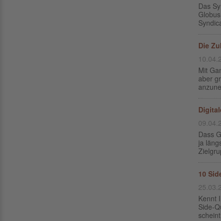
Das Syn
Globus 
Syndica
Die Zu
10.04.
Mit Gam
aber g
anzune
Digita
09.04.
Dass G
ja läng
Zielgr
10 Sid
25.03.
Kennt I
Side-Qu
scheint