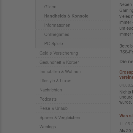
Neben 
Gilden
Gaming
Handhelds & Konsole
vieles
immer 
Informationen
um euc
immer 
Onlinegames
PC-Spiele
Betrei
RSS-F
Geld & Versicherung
Die n
Gesundheit & Körper
Immobilien & Wohnen
Crossp
verein
Lifestyle & Luxus
04.08.
Nachrichten
Nichts 
undurch
Podcasts
wurde, 
Reise & Urlaub
Was si
Sparen & Vergleichen
11.05.
Weblogs
Als 201