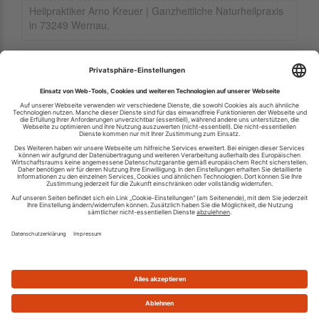
Heilpraktiker Arno Kreuer | Ganzheitliche Naturheilpraxis
in 73249 Wernau,
Ihren RSS-Feed veröffentlichen
RSS-Verzeichnis.de © 2003-2026
Impressum
Kontakt
Datenschutzinformation
Cookie-Einstellungen
AGB und Nutzungsbedingungen
Top 100 RSS Feeds
RSS Feed erstellen
Was ist ein RSS Feed?
Die besten RSS Reader