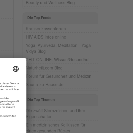
Beauty und Wellness Blog
Die Top-Feeds
Krankenkassenforum
HIV AIDS Infos online
Yoga, Ayurveda, Meditation - Yoga
Vidya Blog
ZEIT ONLINE: Wissen/Gesundheit
Naturheilt.com Blog
Forum für Gesundheit und Medizin
Sauna-zu-Hause.de
Die Top-Themen
Die zwölf Sternzeichen und ihre
Eigenschaften
Ein medizinisches Keilkissen für
einen gesunden Rücken