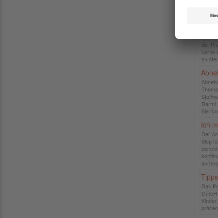
Bereic
Anleit
Selbs
Sei de
der Pro
Lerne 
zu ste
Abne
Abnehm
Thema 
Stoffw
Darm! 
Sie fün
Ich m
Der As
Blog f
berich
kontin
außerg
Tipps
Das Po
GmbH m
Kinder
präsen