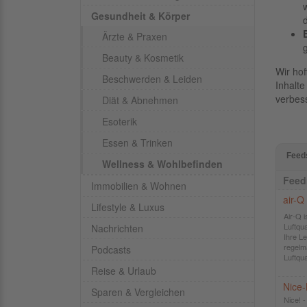
Gesundheit & Körper
Ärzte & Praxen
Beauty & Kosmetik
Wir hof
Beschwerden & Leiden
Inhalte
verbes
Diät & Abnehmen
Esoterik
Essen & Trinken
Feed
Wellness & Wohlbefinden
Fee
Immobilien & Wohnen
air-Q
Lifestyle & Luxus
Air-Q 
Luftqu
Nachrichten
Ihre L
regelm
Podcasts
Luftqua
Reise & Urlaub
Nice
Sparen & Vergleichen
Nice! 