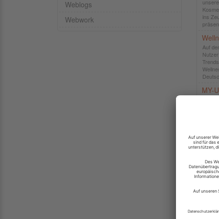
unsere
Weblogs
Kosmet
ins Ze
Webwork
präsent
Welln
Auf de
Nutzer
Trends
Wellne
Deutsc
MY-U
Die So
optima
Umgang
Sie Ihr
Eigens
yogas
Yogale
Ernähr
Bücher,
Schrit
viele..
hanfs
hanfsei
News z
Aktivi