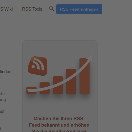
🔍
S Wiki
RSS Tools
RSS Feed eintragen
m
 finden
n
ste
ung
auf
Machen Sie Ihren RSS-
Feed bekannt und erhöhen
d
Sie die Sichtbarkeit Ihrer