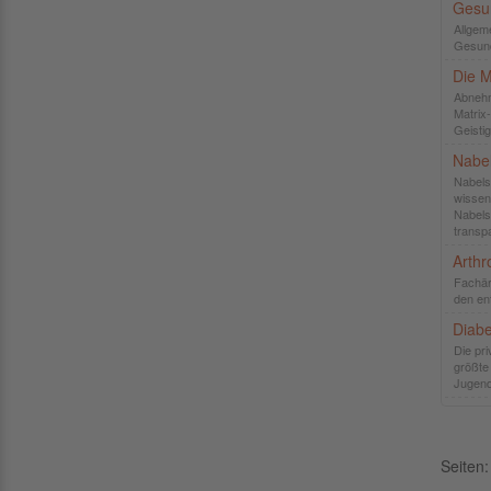
Gesu
Allgem
Gesund
Die M
Abnehm
Matrix
Geisti
Nabel
Nabels
wissen
Nabels
transp
Arthr
Fachär
den en
Diab
Die pri
größte 
Jugend
Seite