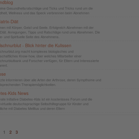
ndblog
eine Gesundheitsratschläge und Ticks und Tricks rund um die
heit, Wellness und das Speck verbrennen beim Abnehmen
atrix-Diät
en mit Körper, Geist und Seele. Erfolgreich Abnehmen mit der
-Diät. Anregungen, Tipps und Ratschläge rund ums Abnehmen. Die
ge- und Spirituelle Seite des Abnehmens.
schnurblut - Blick hinter die Kulissen
chnurblut.org macht komplexes biologisches und
schaftliches Know-how, über welches Mitarbeiter einer
chnurblutbank und Forscher verfügen, für Eltern und Interessierte
arent.
ose
zte informieren über alle Arten der Arthrose, deren Sympthome und
tsprechenden Therapiemöglichkeiten.
etes-Kids News
vate Initiative Diabetes-Kids ist ein kostenloses Forum und die
virtuelle deutschsprachige Selbsthilfegruppe für Kinder und
liche mit Diabetes Mellitus und deren Eltern
n:
1
2
3