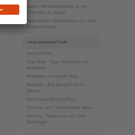
Galileo Vibrationstraining: in der
Klinik oder zu Hause
Badewannen-Nackenkissen für mehr
Bequemlichkeit
meist gelesenen Feeds
dermaviduals
Yoga Blog - Yoga, Ayurveda und
Meditation
Heilfasten und Fasten Blog
Mensvita - Anti Aging Portal für
Männer
Nahrungsergänzung Blog
Thermen und Thermalbäder News
diät blog - Neues aus dem Diät-
Dschungel