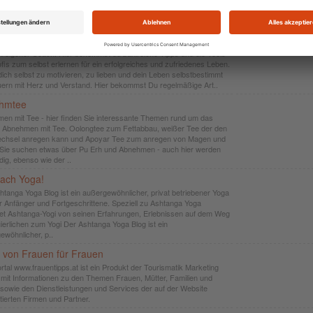
h enthält eine große Anleitung zum Anbau von Cannabis, eine
ung zum Indoor Anbau..
t-Coaching-Tools
in eigener Coach: Hier bekommst du zahlreiche Tipps und die Tools
fis zum selbst erlernen für ein erfolgreiches und zufriedenes Leben.
dich selbst zu motivieren, zu lieben und dein Leben selbstbestimmt
uern mit Herz und Verstand. Hier bekommst Du regelmäßige Art..
hmtee
en mit Tee - hier finden Sie interessante Themen rund um das
Abnehmen mit Tee. Oolongtee zum Fettabbau, weißer Tee der den
echsel anregen kann und Apoyar Tee zum anregen von Magen und
Sie suchen etwas über Pu Erh und Abnehmen - auch hier werden
dig, ebenso wie der ..
ach Yoga!
htanga Yoga Blog ist ein außergewöhnlicher, privat betriebener Yoga
ür Anfänger und Fortgeschrittene. Speziell zu Ashtanga Yoga
tet Ashtanga-Yogi von seinen Erfahrungen, Erlebnissen auf dem Weg
uierlichen zum Yogi Der Ashtanga Yoga Blog ist ein
ewöhnlicher, p..
 von Frauen für Frauen
rtal www.frauentipps.at ist ein Produkt der Tourismatik Marketing
it Informationen zu den Themen Frauen, Mütter, Familien und
 sowie den Dienstleistungen und Services der auf der Website
tierten Firmen und Partner.