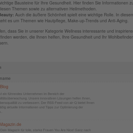
wichtige Bausteine für Ihre Gesundheit. Hier finden Sie Informationen z
diesen Themen sowie zu alternativen Heilmethoden.
Beauty:
Auch die äußere Schönheit spielt eine wichtige Rolle. In dies
geht es um Themen wie Hautpflege, Make-up-Trends und Anti-Aging.
fen, dass Sie in unserer Kategorie Wellness interessante und inspirier
 finden werden, die Ihnen helfen, Ihre Gesundheit und Ihr Wohlbefinde
sern.
s
dname
 Blog
ist ein führendes Unternehmen im Bereich der
alitätsüberwachung. Unsere innovativen Lösungen helfen Ihnen,
ebensqualität zu verbessern. Der RSS-Feed von air-Q bietet Ihnen
äßig aktuelle Informationen und Tipps zur Optimierung der
..
-Magazin.de
- Dein Magazin für tolle, starke Frauen You Are Nice! Ganz nach