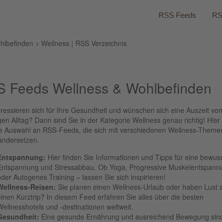
RSS Feeds
RS
hlbefinden
> Wellness | RSS Verzeichnis
 Feeds Wellness & Wohlbefinden
eressieren sich für Ihre Gesundheit und wünschen sich eine Auszeit vo
gen Alltag? Dann sind Sie in der Kategorie Wellness genau richtig! Hier
ne Auswahl an RSS-Feeds, die sich mit verschiedenen Wellness-Theme
andersetzen.
Entspannung:
Hier finden Sie Informationen und Tipps für eine bewus
Entspannung und Stressabbau. Ob Yoga, Progressive Muskelentspann
oder Autogenes Training – lassen Sie sich inspirieren!
Wellness-Reisen:
Sie planen einen Wellness-Urlaub oder haben Lust 
einen Kurztrip? In diesem Feed erfahren Sie alles über die besten
Wellnesshotels und -destinationen weltweit.
Gesundheit:
Eine gesunde Ernährung und ausreichend Bewegung sin