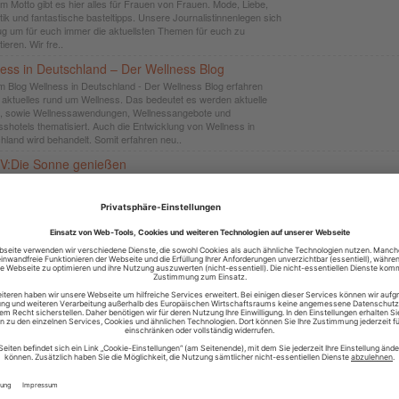
m Motto gibt es hier alles für Frauen von Frauen. Mode, Liebe,
ik und fantastische basteltipps. Unsere Journalistinnenlegen sich
ug um für euch immer die aktuellsten Themen für euch zu
ieren. Wir fre..
ess in Deutschland – Der Wellness Blog
m Blog Wellness in Deutschland - Der Wellness Blog erfahren
 aktuelles rund um Wellness. Das bedeutet es werden aktuelle
, sowie Wellnessawendungen, Wellnessangebote und
sshotels thematisiert. Auch die Entwicklung von Wellness in
hland wird behandelt. Somit erfahren neu..
V:Die Sonne genießen
nne genießen - Risiken minimieren Auf MY-UV dreht sich alles um
les Bräunen. Optimal – im Sinne eines möglichst risikoarmen
s mit der Sonne oder dem Solarium. Auf MY-UV erfahren Sie, wie
en Hauttyp bestimmen und lernen so Ihre individuelle
chutzzeit kennen. Gefah..
tern
hrerin Stefanie Weyrauch bloggt über Entspannung, Kinderyoga,
ung, Yoga für Mama & Baby, Meditation, Yoga für Schwangere,
 Musik, Filme und alles rund um Yoga. Dabei gibt sie viele Schritt für
t-Anleitungen für Yogaübungen und Meditationen. Außerdem findet ihr
eite.de
te.de ist Deine Anlaufstelle für alle Themen rund um Cannabis:
ur Cannabis Legalisierung, Interviews mit Cannabis-Legalisierungs-
sten und Hintergründe zum Thema Cannabis. Unser Wissens-